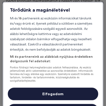
pedig könnyen megtalálhatod a neked való szállást. Azt
szeretnénk, ha nem csak
tetszene a szállásod. Azt szeretnénk, hogy megtaláld a
Törődünk a magánéletével
tökéleteset.
Mi és
16
partnereink az eszközön információkat tárolunk
Letölthető iOS-re és Androidra
és/vagy érünk el, ilyenek például a sütikben a személyes
adatok feldolgozására szolgáló egyedi azonosítók. Az
alábbi lehetőségre kattintva vagy az adatvédelmi
szabályzat oldalon bármikor elfogadhatja vagy kezelheti
választásait. Ezekről a választásokról partnereinket
értesítjük, és nem befolyásolják az adatok böngészését.
Mi és partnereink az alábbiak nyújtása érdekében
dolgozunk fel adatokat:
Pontos földrajzi helymeghatározási adatok felhasználása. Az eszköz
jellemzőinek aktív szkennelése az azonosítás érdekében. Információk
tárolása és/vagy elérése egy eszközön. Személyre szabott hirdetés és
tartalom, hirdetés- és tartalommérés, közönségkutatás és
Miért érdemes letölteni az
szolgáltatásfejlesztés.
applikációnkat?
Partnerek listája (szállítók)
Elfogadom