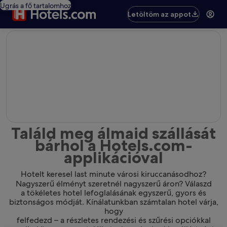
Ugrás a fő tartalomhoz
Letöltöm az appot
editorial
Találd meg álmaid szállását
bárhol a Hotels.com-
applikációval
Hotelt keresel last minute városi kiruccanásodhoz?
Nagyszerű élményt szeretnél nagyszerű áron? Válaszd
a tökéletes hotel lefoglalásának egyszerű, gyors és
biztonságos módját. Kínálatunkban számtalan hotel várja,
hogy
felfedezd – a részletes rendezési és szűrési opciókkal