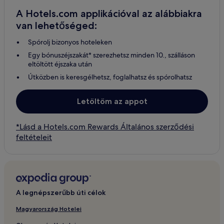
A Hotels.com applikációval az alábbiakra
van lehetőséged:
Spórolj bizonyos hoteleken
Egy bónuszéjszakát* szerezhetsz minden 10., szálláson
eltöltött éjszaka után
Útközben is keresgélhetsz, foglalhatsz és spórolhatsz
Letöltöm az appot
*Lásd a Hotels.com Rewards Általános szerződési
feltételeit
A legnépszerűbb úti célok
Magyarország Hotelei