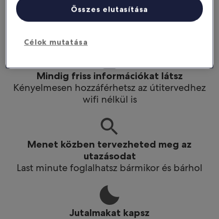
Még többet spórolhatsz
Összes elutasítása
Az applikációban kedvezményeket kapsz
bizonyos hotelekre
Célok mutatása
Mindig friss információkat látsz
Kényelmesen hozzáférhetsz az útitervedhez
wifi nélkül is
Menet közben tervezheted meg az
utazásodat
Last minute foglalhatsz bármikor és bárhol
Jutalmakat kapsz