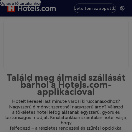
Ugrás a fő tartalomhoz
Letöltöm az appot
editorial
Találd meg álmaid szállását
bárhol a Hotels.com-
applikációval
Hotelt keresel last minute városi kiruccanásodhoz?
Nagyszerű élményt szeretnél nagyszerű áron? Válaszd
a tökéletes hotel lefoglalásának egyszerű, gyors és
biztonságos módját. Kínálatunkban számtalan hotel várja,
hogy
felfedezd – a részletes rendezési és szűrési opciókkal