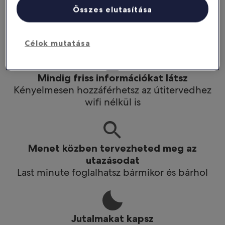
Még többet spórolhatsz
Összes elutasítása
Az applikációban kedvezményeket kapsz
bizonyos hotelekre
Célok mutatása
Mindig friss információkat látsz
Kényelmesen hozzáférhetsz az útitervedhez
wifi nélkül is
Menet közben tervezheted meg az
utazásodat
Last minute foglalhatsz bármikor és bárhol
Jutalmakat kapsz