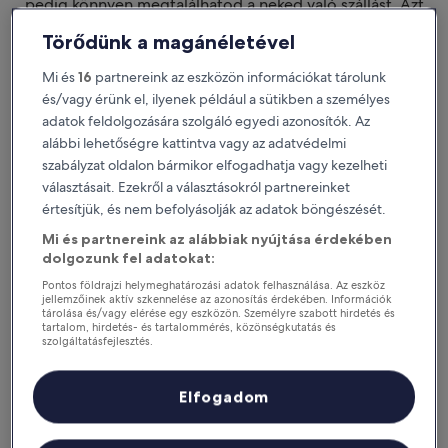
pedig könnyen megtalálhatod a neked való szállást. Azt
szeretnénk, ha nem csak
tetszene a szállásod. Azt szeretnénk, hogy megtaláld a
Törődünk a magánéletével
tökéleteset.
Mi és
16
partnereink az eszközön információkat tárolunk
Letölthető iOS-re és Androidra
és/vagy érünk el, ilyenek például a sütikben a személyes
adatok feldolgozására szolgáló egyedi azonosítók. Az
alábbi lehetőségre kattintva vagy az adatvédelmi
szabályzat oldalon bármikor elfogadhatja vagy kezelheti
választásait. Ezekről a választásokról partnereinket
értesítjük, és nem befolyásolják az adatok böngészését.
Mi és partnereink az alábbiak nyújtása érdekében
dolgozunk fel adatokat:
Pontos földrajzi helymeghatározási adatok felhasználása. Az eszköz
jellemzőinek aktív szkennelése az azonosítás érdekében. Információk
tárolása és/vagy elérése egy eszközön. Személyre szabott hirdetés és
tartalom, hirdetés- és tartalommérés, közönségkutatás és
Miért érdemes letölteni az
szolgáltatásfejlesztés.
applikációnkat?
Partnerek listája (szállítók)
Elfogadom