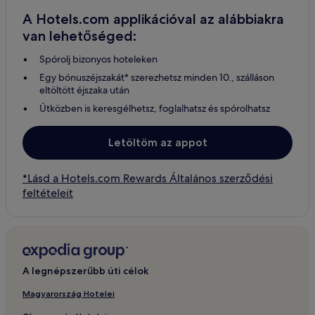
A Hotels.com applikációval az alábbiakra
van lehetőséged:
Spórolj bizonyos hoteleken
Egy bónuszéjszakát* szerezhetsz minden 10., szálláson
eltöltött éjszaka után
Útközben is keresgélhetsz, foglalhatsz és spórolhatsz
Letöltöm az appot
*Lásd a Hotels.com Rewards Általános szerződési
feltételeit
A legnépszerűbb úti célok
Magyarország Hotelei