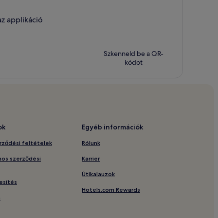
z applikáció
Szkenneld be a QR-
kódot
ok
Egyéb információk
rződési feltételek
Rólunk
nos szerződési
Karrier
Útikalauzok
esítés
Hotels.com Rewards
m