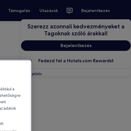
Támogatás
Utazások
Bejelentkezés
Szerezz azonnali kedvezményeket a
Tagoknak szóló árakkal!
Bejelentkezés
Fedezd fel a Hotels.com Rewardst
Visszajelzés
éldául a
 lehetőségre
heti
 az adatok
t: