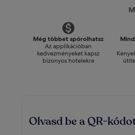
M
Még többet spórolhatsz
Mindi
Az applikációban
kedvezményeket kapsz
Kényel
bizonyos hotelekre
útit
Olvasd be a QR-kódot,