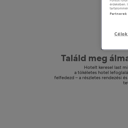
Pontos földr
érdekében. I
tartalomméré
Partnerek l
Célok
Találd meg álma
Hotelt keresel last 
a tökéletes hotel lefogla
felfedezd – a részletes rendezési é
te