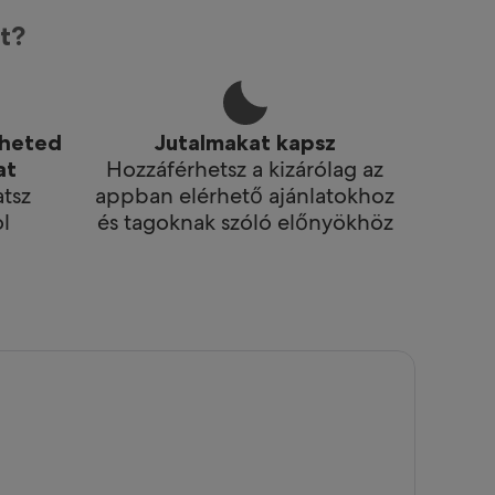
t?
zheted
Jutalmakat kapsz
Hozzáférhetsz a kizárólag az
at
atsz
appban elérhető ajánlatokhoz
l
és tagoknak szóló előnyökhöz