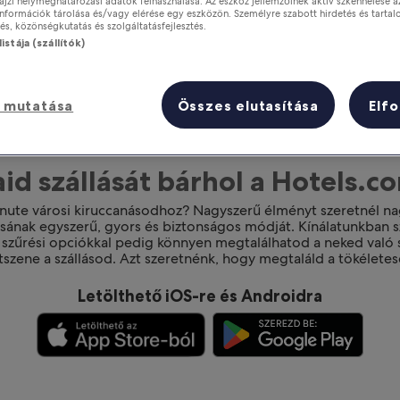
ajzi helymeghatározási adatok felhasználása. Az eszköz jellemzőinek aktív szkennelése a
nformációk tárolása és/vagy elérése egy eszközön. Személyre szabott hirdetés és tartal
s, közönségkutatás és szolgáltatásfejlesztés.
istája (szállítók)
 mutatása
Összes elutasítása
Elf
id szállását bárhol a Hotels.c
minute városi kiruccanásodhoz? Nagyszerű élményt szeretnél na
lásának egyszerű, gyors és biztonságos módját. Kínálatunkban s
s szűrési opciókkal pedig könnyen megtalálhatod a neked való s
tszene a szállásod. Azt szeretnénk, hogy megtaláld a tökéletes
Letölthető iOS-re és Androidra