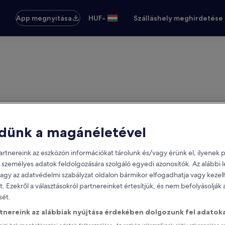
•
App megnyitása
HUF
Szálláshely meghirdetése
dünk a magánéletével
rtnereink az eszközön információkat tárolunk és/vagy érünk el, ilyenek p
 személyes adatok feldolgozására szolgáló egyedi azonosítók. Az alábbi
vagy az adatvédelmi szabályzat oldalon bármikor elfogadhatja vagy kezel
it. Ezekről a választásokról partnereinket értesítjük, és nem befolyásolják
ét.
rtnereink az alábbiak nyújtása érdekében dolgozunk fel adatoka