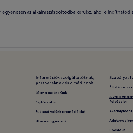
egyenesen az alkalmazásboltodba kerülsz, ahol elindíthatod a
K
Információk szolgáltatóknak,
Szabályzat
partnereknek és a médiának
Általános sze
Légy a partnerünk
A Vrbo Általá
feltételei
Sajtószoba
Akadályment
Futtasd velünk promócióidat
Adatvédele
Utazási ügynökök
Cookie-k