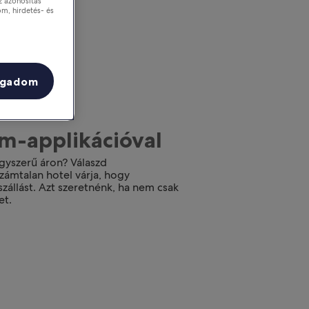
z azonosítás
om, hirdetés- és
ogadom
om-applikációval
gyszerű áron? Válaszd
zámtalan hotel várja, hogy
zállást. Azt szeretnénk, ha nem csak
et.