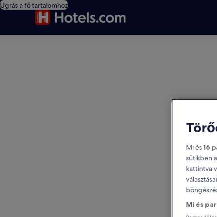
Ugrás a fő tartalomhoz
editorial
Törő
Mi és
16
pa
sütikben a
kattintva 
választása
böngészés
Mi és pa