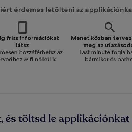
iért érdemes letölteni az applikációnka
g friss információkat
Menet közben terve
látsz
meg az utazásod
mesen hozzáférhetsz az
Last minute foglalh
ervedhez wifi nélkül is
bármikor és bárho
 és töltsd le applikációnkat