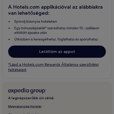
A Hotels.com applikációval az alábbiakra
van lehetőséged:
Spórolj bizonyos hoteleken
Egy bónuszéjszakát* szerezhetsz minden 10., szálláson
eltöltött éjszaka után
Útközben is keresgélhetsz, foglalhatsz és spórolhatsz
Letöltöm az appot
*Lásd a Hotels.com Rewards Általános szerződési
feltételeit
A legnépszerűbb úti célok
Magyarország Hotelei