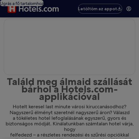
Ugrás a fő tartalomhoz
Letöltöm az appot
editorial
Találd meg álmaid szállását
bárhol a Hotels.com-
applikációval
Hotelt keresel last minute városi kiruccanásodhoz?
Nagyszerű élményt szeretnél nagyszerű áron? Válaszd
a tökéletes hotel lefoglalásának egyszerű, gyors és
biztonságos módját. Kínálatunkban számtalan hotel várja,
hogy
felfedezd – a részletes rendezési és szűrési opciókkal