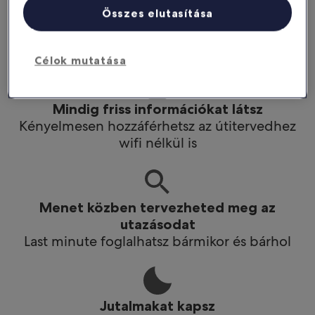
Még többet spórolhatsz
Összes elutasítása
Az applikációban kedvezményeket kapsz
bizonyos hotelekre
Célok mutatása
Mindig friss információkat látsz
Kényelmesen hozzáférhetsz az útitervedhez
wifi nélkül is
Menet közben tervezheted meg az
utazásodat
Last minute foglalhatsz bármikor és bárhol
Jutalmakat kapsz