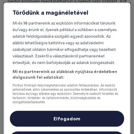
pedig könnyen megtalálhatod a neked való szállást. Azt
szeretnénk, ha nem csak
tetszene a szállásod. Azt szeretnénk, hogy megtaláld a
Törődünk a magánéletével
tökéleteset.
Mi és
16
partnereink az eszközön információkat tárolunk
Letölthető iOS-re és Androidra
és/vagy érünk el, ilyenek például a sütikben a személyes
adatok feldolgozására szolgáló egyedi azonosítók. Az
alábbi lehetőségre kattintva vagy az adatvédelmi
szabályzat oldalon bármikor elfogadhatja vagy kezelheti
választásait. Ezekről a választásokról partnereinket
értesítjük, és nem befolyásolják az adatok böngészését.
Mi és partnereink az alábbiak nyújtása érdekében
dolgozunk fel adatokat:
Pontos földrajzi helymeghatározási adatok felhasználása. Az eszköz
jellemzőinek aktív szkennelése az azonosítás érdekében. Információk
tárolása és/vagy elérése egy eszközön. Személyre szabott hirdetés és
tartalom, hirdetés- és tartalommérés, közönségkutatás és
Miért érdemes letölteni az
szolgáltatásfejlesztés.
applikációnkat?
Partnerek listája (szállítók)
Elfogadom