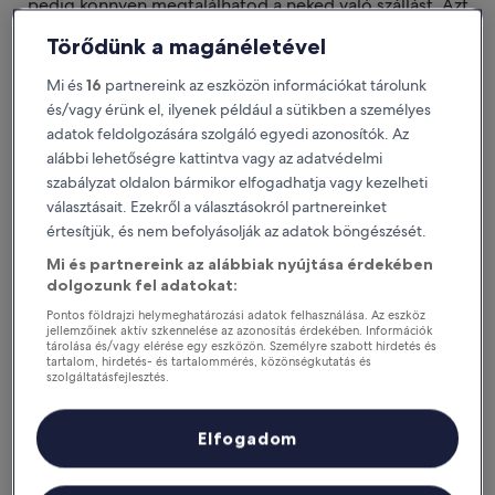
pedig könnyen megtalálhatod a neked való szállást. Azt
szeretnénk, ha nem csak
tetszene a szállásod. Azt szeretnénk, hogy megtaláld a
Törődünk a magánéletével
tökéleteset.
Mi és
16
partnereink az eszközön információkat tárolunk
Letölthető iOS-re és Androidra
és/vagy érünk el, ilyenek például a sütikben a személyes
adatok feldolgozására szolgáló egyedi azonosítók. Az
alábbi lehetőségre kattintva vagy az adatvédelmi
szabályzat oldalon bármikor elfogadhatja vagy kezelheti
választásait. Ezekről a választásokról partnereinket
értesítjük, és nem befolyásolják az adatok böngészését.
Mi és partnereink az alábbiak nyújtása érdekében
dolgozunk fel adatokat:
Pontos földrajzi helymeghatározási adatok felhasználása. Az eszköz
jellemzőinek aktív szkennelése az azonosítás érdekében. Információk
tárolása és/vagy elérése egy eszközön. Személyre szabott hirdetés és
tartalom, hirdetés- és tartalommérés, közönségkutatás és
Miért érdemes letölteni az
szolgáltatásfejlesztés.
applikációnkat?
Partnerek listája (szállítók)
Elfogadom