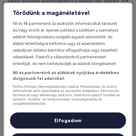
pedig könnyen megtalálhatod a neked való szállást. Azt
szeretnénk, ha nem csak
tetszene a szállásod. Azt szeretnénk, hogy megtaláld a
Törődünk a magánéletével
tökéleteset.
Mi és
16
partnereink az eszközön információkat tárolunk
Letölthető iOS-re és Androidra
és/vagy érünk el, ilyenek például a sütikben a személyes
adatok feldolgozására szolgáló egyedi azonosítók. Az
alábbi lehetőségre kattintva vagy az adatvédelmi
szabályzat oldalon bármikor elfogadhatja vagy kezelheti
választásait. Ezekről a választásokról partnereinket
értesítjük, és nem befolyásolják az adatok böngészését.
Mi és partnereink az alábbiak nyújtása érdekében
dolgozunk fel adatokat:
Pontos földrajzi helymeghatározási adatok felhasználása. Az eszköz
jellemzőinek aktív szkennelése az azonosítás érdekében. Információk
tárolása és/vagy elérése egy eszközön. Személyre szabott hirdetés és
tartalom, hirdetés- és tartalommérés, közönségkutatás és
Miért érdemes letölteni az
szolgáltatásfejlesztés.
applikációnkat?
Partnerek listája (szállítók)
Elfogadom