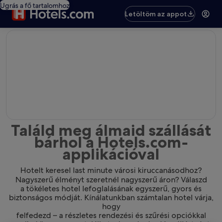
Ugrás a fő tartalomhoz
Letöltöm az appot
editorial
Találd meg álmaid szállását
bárhol a Hotels.com-
applikációval
Hotelt keresel last minute városi kiruccanásodhoz?
Nagyszerű élményt szeretnél nagyszerű áron? Válaszd
a tökéletes hotel lefoglalásának egyszerű, gyors és
biztonságos módját. Kínálatunkban számtalan hotel várja,
hogy
felfedezd – a részletes rendezési és szűrési opciókkal