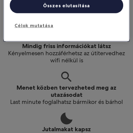
Még többet spórolhatsz
Összes elutasítása
Az applikációban kedvezményeket kapsz
bizonyos hotelekre
Célok mutatása
Mindig friss információkat látsz
Kényelmesen hozzáférhetsz az útitervedhez
wifi nélkül is
Menet közben tervezheted meg az
utazásodat
Last minute foglalhatsz bármikor és bárhol
Jutalmakat kapsz