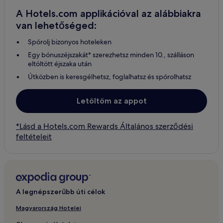
A Hotels.com applikációval az alábbiakra
van lehetőséged:
Spórolj bizonyos hoteleken
Egy bónuszéjszakát* szerezhetsz minden 10., szálláson
eltöltött éjszaka után
Útközben is keresgélhetsz, foglalhatsz és spórolhatsz
Letöltöm az appot
*Lásd a Hotels.com Rewards Általános szerződési
feltételeit
A legnépszerűbb úti célok
Magyarország Hotelei