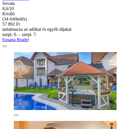
Sovata
8,6/10
Kiváló
(34 értékelés)
57 892 Ft
tartalmazza az adókat és egyéb díjakat
szept. 6. – szept. 7.
Ensana Bradet