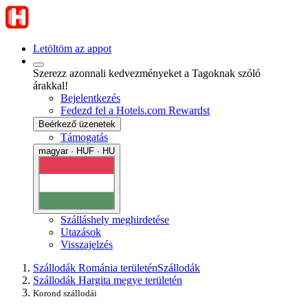
Letöltöm az appot
Szerezz azonnali kedvezményeket a Tagoknak szóló
árakkal!
Bejelentkezés
Fedezd fel a Hotels.com Rewardst
Beérkező üzenetek
Támogatás
magyar · HUF · HU
Szálláshely meghirdetése
Utazások
Visszajelzés
Szállodák Románia területén
Szállodák
Szállodák Hargita megye területén
Korond szállodái