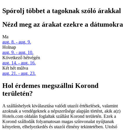
Spórolj többet a tagoknak szóló árakkal
Nézd meg az árakat ezekre a dátumokra
Ma
aug. 8. - aug. 9.
Holnap
aug. 9. - aug. 10.
Következő hétvégén
aug. 14. - aug. 16.
Két hét múlva
aug. 21. - aug. 23.
Hol érdemes megszállni Korond
területén?
A szálláshelyek kiválasztása valódi utazói értékelések, valamint
azoknak a vendégeknek a népszerűsége alapján történt, akik a(z)
Hotels.com oldalán foglaltak szállást Korond területén. Ezek a
Korond szállodák folyamatosan magas színvonalat nyújtanak
kényelem, elhelyezkedés és utazói élmény tekintetében. Utolsó