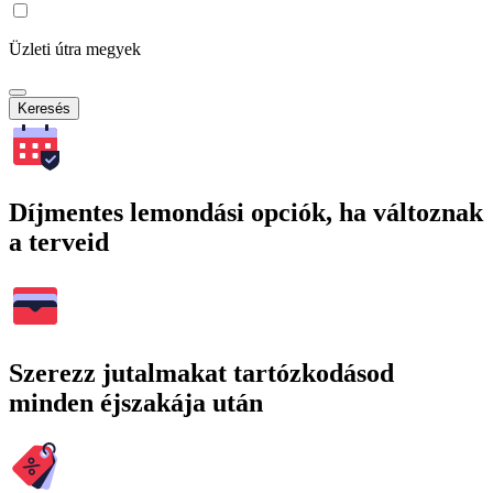
Üzleti útra megyek
Keresés
Díjmentes lemondási opciók, ha változnak
a terveid
Szerezz jutalmakat tartózkodásod
minden éjszakája után