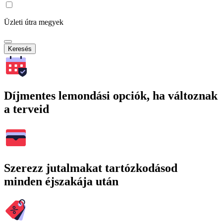
Üzleti útra megyek
Keresés
Díjmentes lemondási opciók, ha változnak
a terveid
Szerezz jutalmakat tartózkodásod
minden éjszakája után