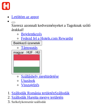
Letöltöm az appot
Szerezz azonnali kedvezményeket a Tagoknak szóló
árakkal!
Bejelentkezés
Fedezd fel a Hotels.com Rewardst
Beérkező üzenetek
Támogatás
magyar · HUF · HU
Szálláshely meghirdetése
Utazások
Visszajelzés
Szállodák Románia területén
Szállodák
Szállodák Hargita megye területén
Székelykeresztúr szállodái