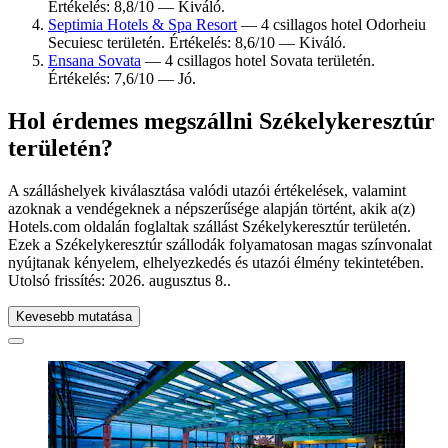
Értékelés: 8,8/10 — Kiváló.
Septimia Hotels & Spa Resort
— 4 csillagos hotel Odorheiu
Secuiesc területén. Értékelés: 8,6/10 — Kiváló.
Ensana Sovata
— 4 csillagos hotel Sovata területén.
Értékelés: 7,6/10 — Jó.
Hol érdemes megszállni Székelykeresztúr
területén?
A szálláshelyek kiválasztása valódi utazói értékelések, valamint
azoknak a vendégeknek a népszerűsége alapján történt, akik a(z)
Hotels.com oldalán foglaltak szállást Székelykeresztúr területén.
Ezek a Székelykeresztúr szállodák folyamatosan magas színvonalat
nyújtanak kényelem, elhelyezkedés és utazói élmény tekintetében.
Utolsó frissítés:
2026. augusztus 8.
.
Kevesebb mutatása