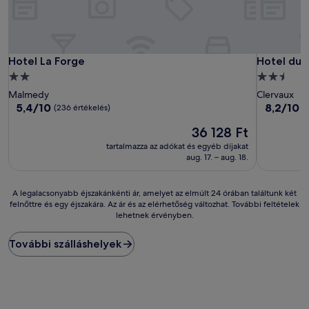
Hotel La Forge
Hotel du
Hotel La Forge
Hotel du
2.0
2.5
csillagos
csillagos
Malmedy
Clervaux
szálláshely
szálláshely
5.4
8.2
5,4/10
8,2/10
N
(236 értékelés)
ennyiből:
ennyiből:
Az
36 128 Ft
10,
10,
ár
(236
Nagyon
tartalmazza az adókat és egyéb díjakat
36 128 Ft
értékelés)
jó,
aug. 17. – aug. 18.
(109
értékelés)
A
A legalacsonyabb éjszakánkénti ár, amelyet az elmúlt 24 órában találtunk két
felnőttre és egy éjszakára. Az ár és az elérhetőség változhat. További feltételek
legalacsonyabb
lehetnek érvényben.
éjszakánkénti
ár,
amelyet
További szálláshelyek
az
elmúlt
24
órában
találtunk