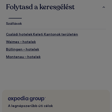
két
Folytasd a keresgélést
felnőttre
és
egy
éjszakára.
Szállások
Az
ár
Családi hotelek Keleti Kantonok területén
és
az
Waimes – hotelek
elérhetőség
változhat.
Büllingen – hotelek
További
Montenau – hotelek
feltételek
lehetnek
érvényben.
A legnépszerűbb úti célok