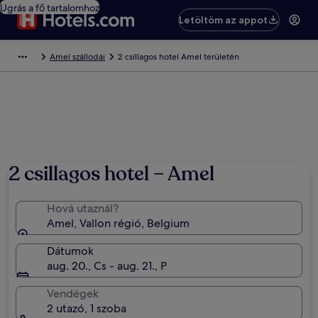
Ugrás a fő tartalomhoz
Letöltöm az appot
Amel szállodái
2 csillagos hotel Amel területén
2 csillagos hotel – Amel
Hová utaznál?
Amel, Vallon régió, Belgium
Dátumok
aug. 20., Cs - aug. 21., P
Vendégek
2 utazó, 1 szoba