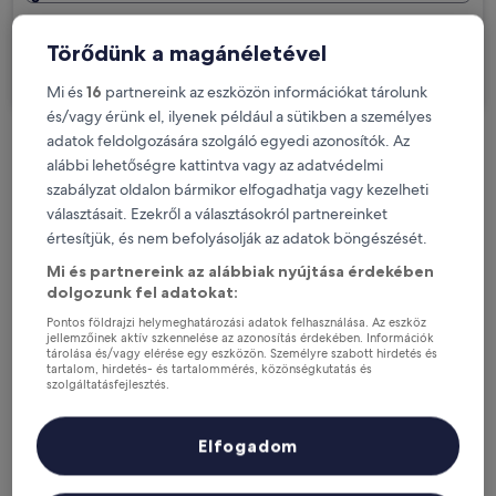
Üzleti útra megyek
Törődünk a magánéletével
Keresés
Mi és
16
partnereink az eszközön információkat tárolunk
és/vagy érünk el, ilyenek például a sütikben a személyes
adatok feldolgozására szolgáló egyedi azonosítók. Az
Díjmentes lemondási opciók, ha változnak
alábbi lehetőségre kattintva vagy az adatvédelmi
a terveid
szabályzat oldalon bármikor elfogadhatja vagy kezelheti
választásait. Ezekről a választásokról partnereinket
Szerezz jutalmakat tartózkodásod minden
értesítjük, és nem befolyásolják az adatok böngészését.
éjszakája után
Mi és partnereink az alábbiak nyújtása érdekében
dolgozunk fel adatokat:
Pontos földrajzi helymeghatározási adatok felhasználása. Az eszköz
Spórolj többet a tagoknak szóló árakkal
jellemzőinek aktív szkennelése az azonosítás érdekében. Információk
tárolása és/vagy elérése egy eszközön. Személyre szabott hirdetés és
tartalom, hirdetés- és tartalommérés, közönségkutatás és
szolgáltatásfejlesztés.
Partnerek listája (szállítók)
Nézd meg az árakat ezekre a dátumokra
Elfogadom
Ma
Holnap
aug. 6. - aug. 7.
aug. 7. - aug. 8.