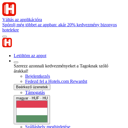
Váltás az applikációra
Spórolj még többet az appban: akár 20% kedvezmény bizonyos
hotelekre
Letöltöm az appot
Szerezz azonnali kedvezményeket a Tagoknak szóló
árakkal!
Bejelentkezés
Fedezd fel a Hotels.com Rewardst
Beérkező üzenetek
Támogatás
magyar · HUF · HU
Szálláshely meghirdetése