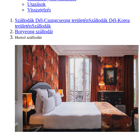
Utazások
Visszajelzés
Szállodák Dél-Csungcseong területén
Szállodák Dél-Korea
területén
Szállodák
Boryeong szállodái
Horiol szállodái