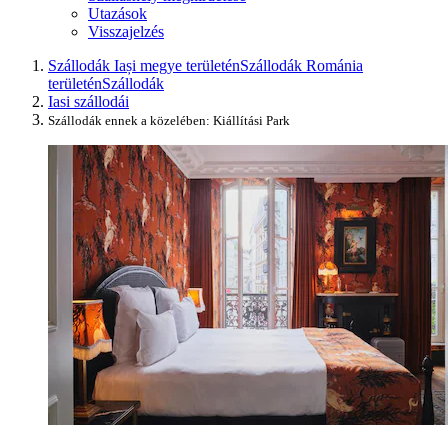
Utazások
Visszajelzés
Szállodák Iași megye területén
Szállodák Románia
területén
Szállodák
Iasi szállodái
Szállodák ennek a közelében: Kiállítási Park