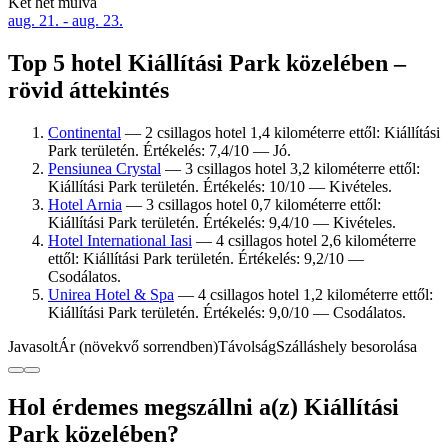
Két hét múlva
aug. 21. - aug. 23.
Top 5 hotel Kiállítási Park közelében –
rövid áttekintés
Continental
— 2 csillagos hotel 1,4 kilométerre ettől: Kiállítási
Park területén. Értékelés: 7,4/10 — Jó.
Pensiunea Crystal
— 3 csillagos hotel 3,2 kilométerre ettől:
Kiállítási Park területén. Értékelés: 10/10 — Kivételes.
Hotel Arnia
— 3 csillagos hotel 0,7 kilométerre ettől:
Kiállítási Park területén. Értékelés: 9,4/10 — Kivételes.
Hotel International Iasi
— 4 csillagos hotel 2,6 kilométerre
ettől: Kiállítási Park területén. Értékelés: 9,2/10 —
Csodálatos.
Unirea Hotel & Spa
— 4 csillagos hotel 1,2 kilométerre ettől:
Kiállítási Park területén. Értékelés: 9,0/10 — Csodálatos.
Javasolt
Ár (növekvő sorrendben)
Távolság
Szálláshely besorolása
Hol érdemes megszállni a(z) Kiállítási
Park közelében?