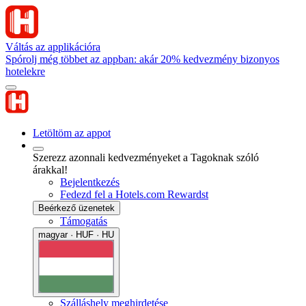
Váltás az applikációra
Spórolj még többet az appban: akár 20% kedvezmény bizonyos
hotelekre
Letöltöm az appot
Szerezz azonnali kedvezményeket a Tagoknak szóló
árakkal!
Bejelentkezés
Fedezd fel a Hotels.com Rewardst
Beérkező üzenetek
Támogatás
magyar · HUF · HU
Szálláshely meghirdetése