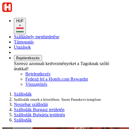
HUF
•
Szálláshely meghirdetése
Támogatás
Utazások
Bejelentkezés
Szerezz azonnali kedvezményeket a Tagoknak szóló
árakkal!
Bejelentkezés
Fedezd fel a Hotels.com Rewardst
Visszajelzés
Szállodák
Szállodák ennek a közelében: Szent Paraskevi-templom
Neszebar szállodái
Szállodák Burgasz területén
Szállodák Bulgária területén
Szállodák