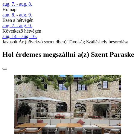
aug. 7. - aug. 8.
Holnap
aug. 8. - aug. 9.
Ezen a hétvégén
aug. 7. - aug. 9.
Következő hétvégén
aug. 14. - aug. 16.
Javasolt
Ár (növekvő sorrendben)
Távolság
Szálláshely besorolása
Hol érdemes megszállni a(z) Szent Parask