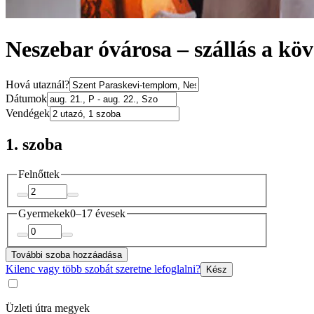
Neszebar óvárosa – szállás a k
Hová utaznál?
Dátumok
Vendégek
1. szoba
Felnőttek
Gyermekek
0–17 évesek
További szoba hozzáadása
Kilenc vagy több szobát szeretne lefoglalni?
Kész
Üzleti útra megyek