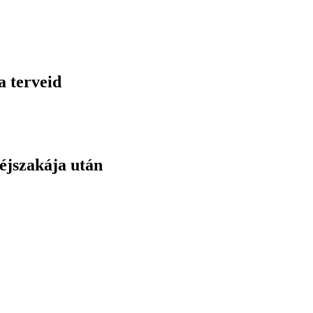
a terveid
éjszakája után