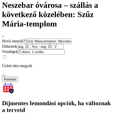
Neszebar óvárosa – szállás a
következő közelében: Szűz
Mária-templom
Hová utaznál?
Dátumok
Vendégek
Üzleti útra megyek
Keresés
Díjmentes lemondási opciók, ha változnak
a terveid