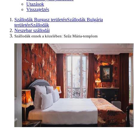
Utazások
Visszajelzés
Szállodák Burgasz területén
Szállodák Bulgária
területén
Szállodák
Neszebar szállodái
Szállodák ennek a közelében: Szűz Mária-templom