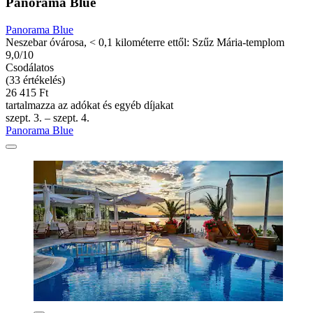
Panorama Blue
Panorama Blue
Neszebar óvárosa, < 0,1 kilométerre ettől: Szűz Mária-templom
9,0/10
Csodálatos
(33 értékelés)
26 415 Ft
tartalmazza az adókat és egyéb díjakat
szept. 3. – szept. 4.
Panorama Blue