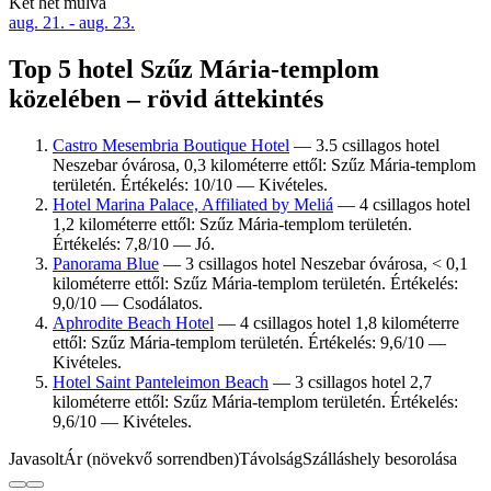
Két hét múlva
aug. 21. - aug. 23.
Top 5 hotel Szűz Mária-templom
közelében – rövid áttekintés
Castro Mesembria Boutique Hotel
— 3.5 csillagos hotel
Neszebar óvárosa, 0,3 kilométerre ettől: Szűz Mária-templom
területén. Értékelés: 10/10 — Kivételes.
Hotel Marina Palace, Affiliated by Meliá
— 4 csillagos hotel
1,2 kilométerre ettől: Szűz Mária-templom területén.
Értékelés: 7,8/10 — Jó.
Panorama Blue
— 3 csillagos hotel Neszebar óvárosa, < 0,1
kilométerre ettől: Szűz Mária-templom területén. Értékelés:
9,0/10 — Csodálatos.
Aphrodite Beach Hotel
— 4 csillagos hotel 1,8 kilométerre
ettől: Szűz Mária-templom területén. Értékelés: 9,6/10 —
Kivételes.
Hotel Saint Panteleimon Beach
— 3 csillagos hotel 2,7
kilométerre ettől: Szűz Mária-templom területén. Értékelés:
9,6/10 — Kivételes.
Javasolt
Ár (növekvő sorrendben)
Távolság
Szálláshely besorolása