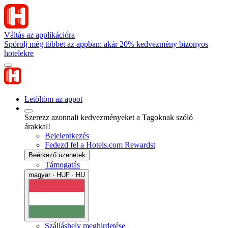
Váltás az applikációra
Spórolj még többet az appban: akár 20% kedvezmény bizonyos
hotelekre
Letöltöm az appot
Szerezz azonnali kedvezményeket a Tagoknak szóló
árakkal!
Bejelentkezés
Fedezd fel a Hotels.com Rewardst
Beérkező üzenetek
Támogatás
magyar · HUF · HU
Szálláshely meghirdetése