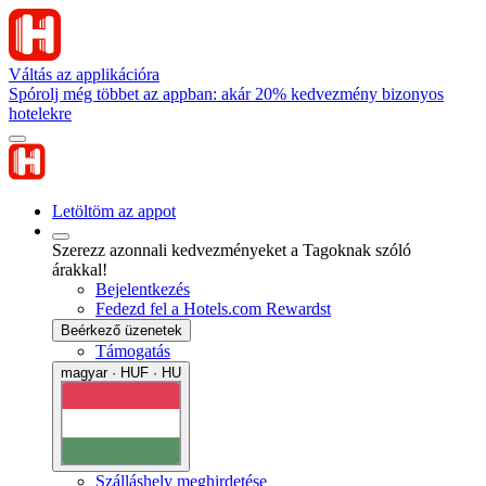
Váltás az applikációra
Spórolj még többet az appban: akár 20% kedvezmény bizonyos
hotelekre
Letöltöm az appot
Szerezz azonnali kedvezményeket a Tagoknak szóló
árakkal!
Bejelentkezés
Fedezd fel a Hotels.com Rewardst
Beérkező üzenetek
Támogatás
magyar · HUF · HU
Szálláshely meghirdetése