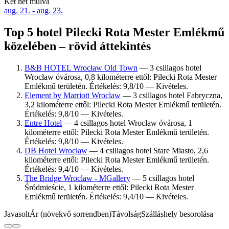
Két hét múlva
aug. 21. - aug. 23.
Top 5 hotel Pilecki Rota Mester Emlékmű
közelében – rövid áttekintés
B&B HOTEL Wrocław Old Town
— 3 csillagos hotel
Wrocław óvárosa, 0,8 kilométerre ettől: Pilecki Rota Mester
Emlékmű területén. Értékelés: 9,8/10 — Kivételes.
Element by Marriott Wroclaw
— 3 csillagos hotel Fabryczna,
3,2 kilométerre ettől: Pilecki Rota Mester Emlékmű területén.
Értékelés: 9,8/10 — Kivételes.
Entre Hotel
— 4 csillagos hotel Wrocław óvárosa, 1
kilométerre ettől: Pilecki Rota Mester Emlékmű területén.
Értékelés: 9,8/10 — Kivételes.
DB Hotel Wrocław
— 4 csillagos hotel Stare Miasto, 2,6
kilométerre ettől: Pilecki Rota Mester Emlékmű területén.
Értékelés: 9,4/10 — Kivételes.
The Bridge Wroclaw - MGallery
— 5 csillagos hotel
Śródmieście, 1 kilométerre ettől: Pilecki Rota Mester
Emlékmű területén. Értékelés: 9,4/10 — Kivételes.
Javasolt
Ár (növekvő sorrendben)
Távolság
Szálláshely besorolása