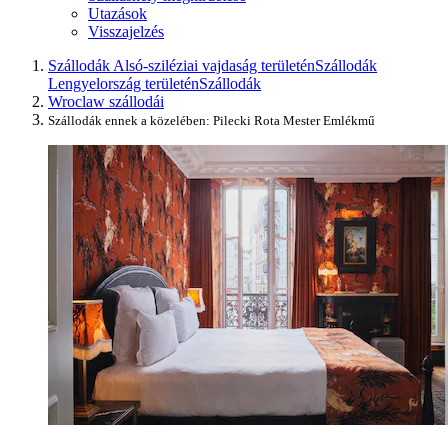
Utazások
Visszajelzés
Szállodák Alsó-sziléziai vajdaság területén
Szállodák
Lengyelország területén
Szállodák
Wroclaw szállodái
Szállodák ennek a közelében: Pilecki Rota Mester Emlékmű