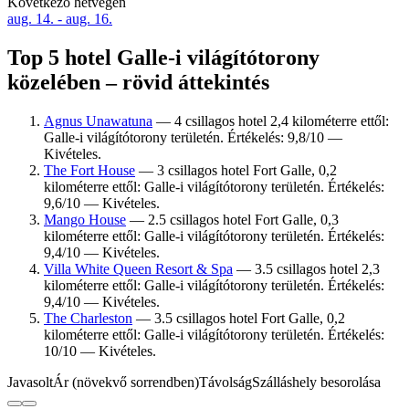
Következő hétvégén
aug. 14. - aug. 16.
Top 5 hotel Galle-i világítótorony
közelében – rövid áttekintés
Agnus Unawatuna
— 4 csillagos hotel 2,4 kilométerre ettől:
Galle-i világítótorony területén. Értékelés: 9,8/10 —
Kivételes.
The Fort House
— 3 csillagos hotel Fort Galle, 0,2
kilométerre ettől: Galle-i világítótorony területén. Értékelés:
9,6/10 — Kivételes.
Mango House
— 2.5 csillagos hotel Fort Galle, 0,3
kilométerre ettől: Galle-i világítótorony területén. Értékelés:
9,4/10 — Kivételes.
Villa White Queen Resort & Spa
— 3.5 csillagos hotel 2,3
kilométerre ettől: Galle-i világítótorony területén. Értékelés:
9,4/10 — Kivételes.
The Charleston
— 3.5 csillagos hotel Fort Galle, 0,2
kilométerre ettől: Galle-i világítótorony területén. Értékelés:
10/10 — Kivételes.
Javasolt
Ár (növekvő sorrendben)
Távolság
Szálláshely besorolása