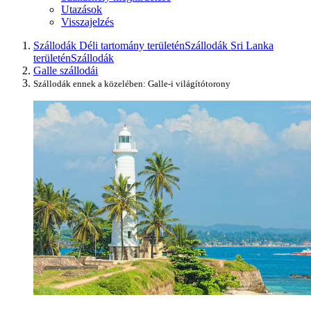
Utazások
Visszajelzés
Szállodák Déli tartomány területén
Szállodák Sri Lanka
területén
Szállodák
Galle szállodái
Szállodák ennek a közelében: Galle-i világítótorony