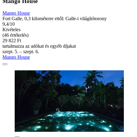
Mango House
Mango House
Fort Galle, 0,3 kilométerre ettől: Galle-i világítótorony
9,4/10
Kivételes
(46 értékelés)
29 822 Ft
tartalmazza az adókat és egyéb díjakat
szept. 5. – szept. 6.
Mango House