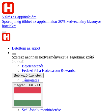
Váltás az applikációra
Spórolj még többet az appban: akár 20% kedvezmény bizonyos
hotelekre
Letöltöm az appot
Szerezz azonnali kedvezményeket a Tagoknak szóló
árakkal!
Bejelentkezés
Fedezd fel a Hotels.com Rewardst
Beérkező üzenetek
Támogatás
magyar · HUF · HU
Szálláshely meghirdetése