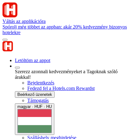
Váltás az applikációra
Spórolj még többet az appban: akár 20% kedvezmény bizonyos
hotelekre
Letöltöm az appot
Szerezz azonnali kedvezményeket a Tagoknak szóló
árakkal!
Bejelentkezés
Fedezd fel a Hotels.com Rewardst
Beérkező üzenetek
Támogatás
magyar · HUF · HU
Szálláshely meghirdetése