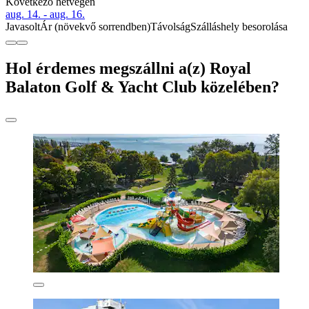
Következő hétvégén
aug. 14. - aug. 16.
Javasolt
Ár (növekvő sorrendben)
Távolság
Szálláshely besorolása
Hol érdemes megszállni a(z) Royal
Balaton Golf & Yacht Club közelében?