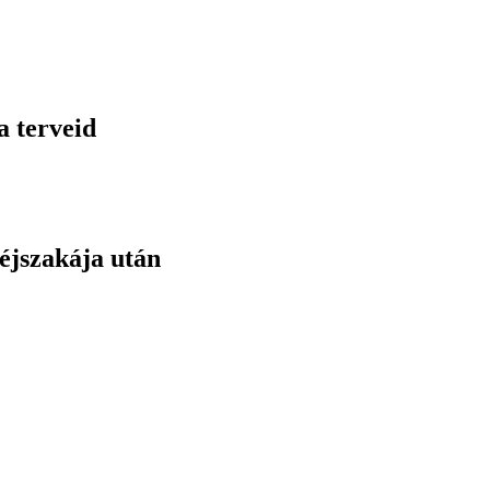
a terveid
éjszakája után