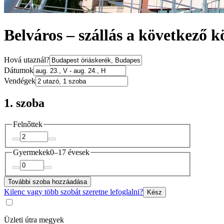
Belváros – szállás a következő 
Hová utaznál?
Dátumok
Vendégek
1. szoba
Felnőttek
Gyermekek
0–17 évesek
További szoba hozzáadása
Kilenc vagy több szobát szeretne lefoglalni?
Kész
Üzleti útra megyek