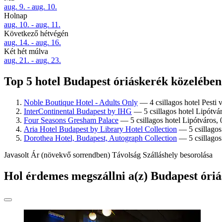
aug. 9. - aug. 10.
Holnap
aug. 10. - aug. 11.
Következő hétvégén
aug. 14. - aug. 16.
Két hét múlva
aug. 21. - aug. 23.
Top 5 hotel Budapest óriáskerék közelében 
Noble Boutique Hotel - Adults Only
— 4 csillagos hotel Pesti v
InterContinental Budapest by IHG
— 5 csillagos hotel Lipótváro
Four Seasons Gresham Palace
— 5 csillagos hotel Lipótváros, 0
Aria Hotel Budapest by Library Hotel Collection
— 5 csillagos 
Dorothea Hotel, Budapest, Autograph Collection
— 5 csillagos 
Javasolt
Ár (növekvő sorrendben)
Távolság
Szálláshely besorolása
Hol érdemes megszállni a(z) Budapest óri