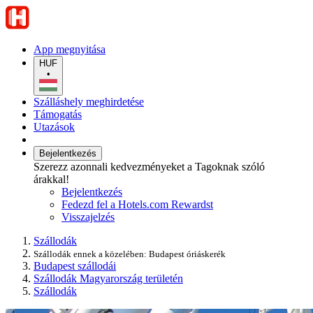
App megnyitása
HUF
•
Szálláshely meghirdetése
Támogatás
Utazások
Bejelentkezés
Szerezz azonnali kedvezményeket a Tagoknak szóló
árakkal!
Bejelentkezés
Fedezd fel a Hotels.com Rewardst
Visszajelzés
Szállodák
Szállodák ennek a közelében: Budapest óriáskerék
Budapest szállodái
Szállodák Magyarország területén
Szállodák