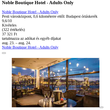
Noble Boutique Hotel - Adults Only
Noble Boutique Hotel - Adults Only
Pesti városközpont, 0,6 kilométerre ettől: Budapest óriáskerék
9,6/10
Kivételes
(322 értékelés)
37 321 Ft
tartalmazza az adókat és egyéb díjakat
aug. 23. – aug. 24.
Noble Boutique Hotel - Adults Only