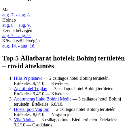
Ma
aug. 7. - aug. 8.
Holnap
aug. 8. - aug. 9.
Ezen a hétvégén
aug. 7. - aug. 9.
Következő hétvégén
aug. 14. - aug. 16.
Top 5 Állatbarát hotelek Bohinj területén
– rövid áttekintés
Hiša Pr'pristavc
— 2 csillagos hotel Bohinj területén.
Értékelés: 9,4/10 — Kivételes.
Aparthotel Triglav
— 3 csillagos hotel Bohinj területén.
Értékelés: 9,4/10 — Kivételes.
Apartments Lake Bohinj Medja
— 3 csillagos hotel Bohinj
területén. Értékelés: 6,8/10.
Hostel pod Voglom
— 2 csillagos hotel Bohinj területén.
Értékelés: 8,0/10 — Nagyon jó.
Vila Alpina
— 3 csillagos hotel Bled területén. Értékelés:
9,2/10 — Csodálatos.