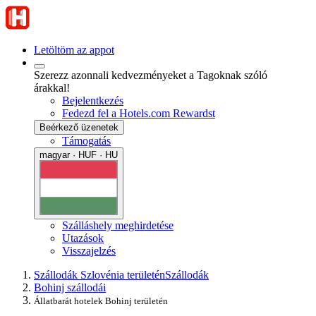
Letöltöm az appot
Szerezz azonnali kedvezményeket a Tagoknak szóló
árakkal!
Bejelentkezés
Fedezd fel a Hotels.com Rewardst
Beérkező üzenetek
Támogatás
magyar · HUF · HU
Szálláshely meghirdetése
Utazások
Visszajelzés
Szállodák Szlovénia területén
Szállodák
Bohinj szállodái
Állatbarát hotelek Bohinj területén