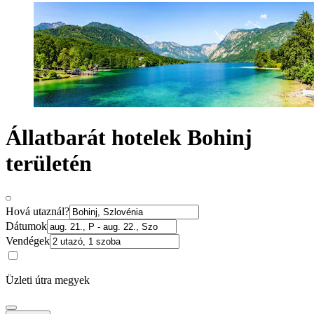
Állatbarát hotelek Bohinj
területén
Hová utaznál?
Dátumok
Vendégek
Üzleti útra megyek