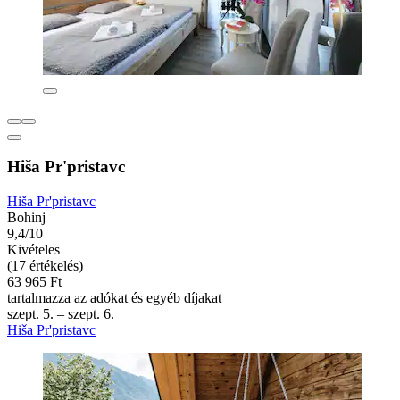
Hiša Pr'pristavc
Hiša Pr'pristavc
Bohinj
9,4/10
Kivételes
(17 értékelés)
63 965 Ft
tartalmazza az adókat és egyéb díjakat
szept. 5. – szept. 6.
Hiša Pr'pristavc