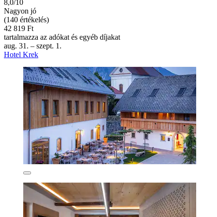
8,0/10
Nagyon jó
(140 értékelés)
42 819 Ft
tartalmazza az adókat és egyéb díjakat
aug. 31. – szept. 1.
Hotel Krek