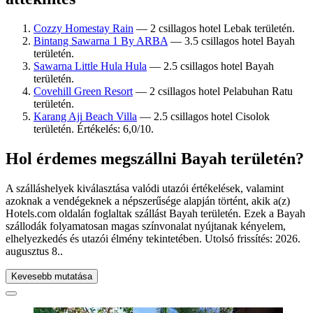
Cozzy Homestay Rain
— 2 csillagos hotel Lebak területén.
Bintang Sawarna 1 By ARBA
— 3.5 csillagos hotel Bayah
területén.
Sawarna Little Hula Hula
— 2.5 csillagos hotel Bayah
területén.
Covehill Green Resort
— 2 csillagos hotel Pelabuhan Ratu
területén.
Karang Aji Beach Villa
— 2.5 csillagos hotel Cisolok
területén. Értékelés: 6,0/10.
Hol érdemes megszállni Bayah területén?
A szálláshelyek kiválasztása valódi utazói értékelések, valamint
azoknak a vendégeknek a népszerűsége alapján történt, akik a(z)
Hotels.com oldalán foglaltak szállást Bayah területén. Ezek a Bayah
szállodák folyamatosan magas színvonalat nyújtanak kényelem,
elhelyezkedés és utazói élmény tekintetében. Utolsó frissítés:
2026.
augusztus 8.
.
Kevesebb mutatása