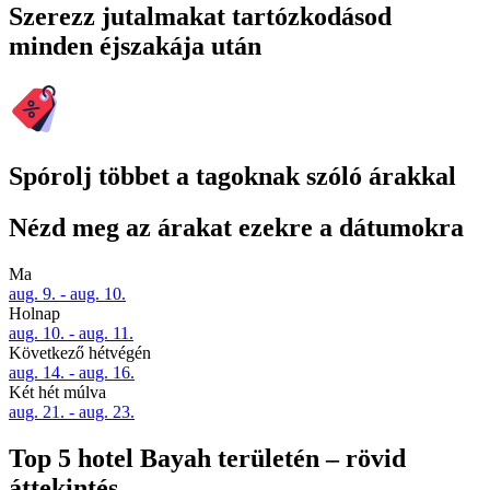
Szerezz jutalmakat tartózkodásod
minden éjszakája után
Spórolj többet a tagoknak szóló árakkal
Nézd meg az árakat ezekre a dátumokra
Ma
aug. 9. - aug. 10.
Holnap
aug. 10. - aug. 11.
Következő hétvégén
aug. 14. - aug. 16.
Két hét múlva
aug. 21. - aug. 23.
Top 5 hotel Bayah területén – rövid
áttekintés