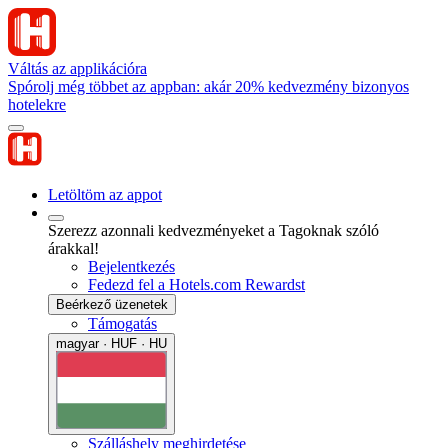
Váltás az applikációra
Spórolj még többet az appban: akár 20% kedvezmény bizonyos
hotelekre
Letöltöm az appot
Szerezz azonnali kedvezményeket a Tagoknak szóló
árakkal!
Bejelentkezés
Fedezd fel a Hotels.com Rewardst
Beérkező üzenetek
Támogatás
magyar · HUF · HU
Szálláshely meghirdetése