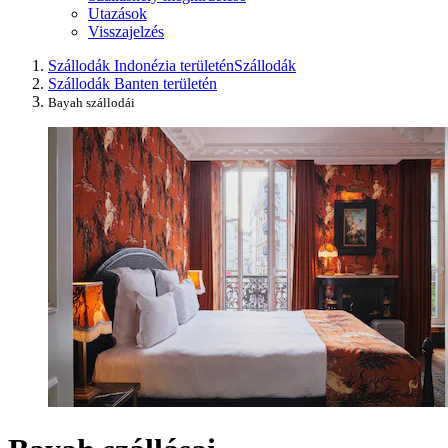
Utazások
Visszajelzés
Szállodák Indonézia területén
Szállodák
Szállodák Banten területén
Bayah szállodái