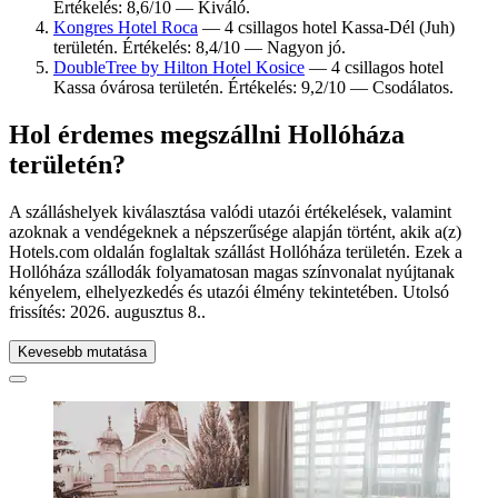
Értékelés: 8,6/10 — Kiváló.
Kongres Hotel Roca
— 4 csillagos hotel Kassa-Dél (Juh)
területén. Értékelés: 8,4/10 — Nagyon jó.
DoubleTree by Hilton Hotel Kosice
— 4 csillagos hotel
Kassa óvárosa területén. Értékelés: 9,2/10 — Csodálatos.
Hol érdemes megszállni Hollóháza
területén?
A szálláshelyek kiválasztása valódi utazói értékelések, valamint
azoknak a vendégeknek a népszerűsége alapján történt, akik a(z)
Hotels.com oldalán foglaltak szállást Hollóháza területén. Ezek a
Hollóháza szállodák folyamatosan magas színvonalat nyújtanak
kényelem, elhelyezkedés és utazói élmény tekintetében. Utolsó
frissítés:
2026. augusztus 8.
.
Kevesebb mutatása