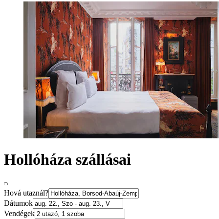
Hollóháza szállásai
Hová utaznál?
Dátumok
Vendégek