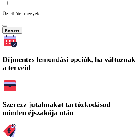
Üzleti útra megyek
Keresés
Díjmentes lemondási opciók, ha változnak
a terveid
Szerezz jutalmakat tartózkodásod
minden éjszakája után