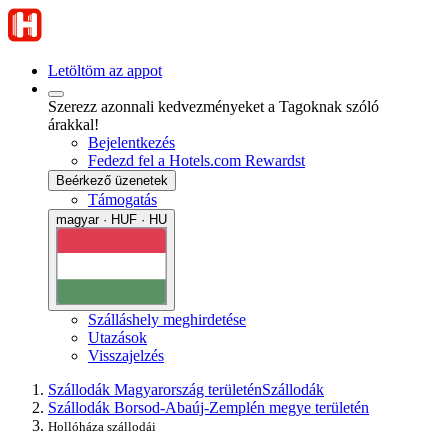
Letöltöm az appot
Szerezz azonnali kedvezményeket a Tagoknak szóló
árakkal!
Bejelentkezés
Fedezd fel a Hotels.com Rewardst
Beérkező üzenetek
Támogatás
magyar · HUF · HU
Szálláshely meghirdetése
Utazások
Visszajelzés
Szállodák Magyarország területén
Szállodák
Szállodák Borsod-Abaúj-Zemplén megye területén
Hollóháza szállodái