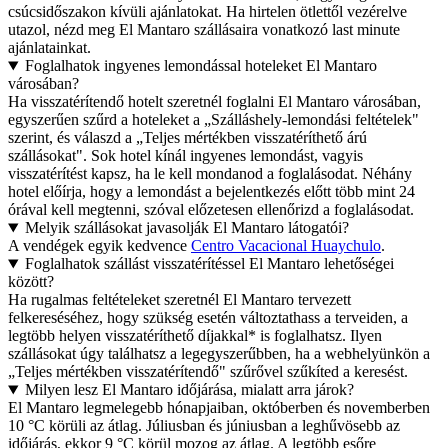
csúcsidőszakon kívüli ajánlatokat. Ha hirtelen ötlettől vezérelve
utazol, nézd meg El Mantaro szállásaira vonatkozó last minute
ajánlatainkat.
Foglalhatok ingyenes lemondással hoteleket El Mantaro
városában?
Ha visszatérítendő hotelt szeretnél foglalni El Mantaro városában,
egyszerűen szűrd a hoteleket a „Szálláshely-lemondási feltételek"
szerint, és válaszd a „Teljes mértékben visszatéríthető árú
szállásokat". Sok hotel kínál ingyenes lemondást, vagyis
visszatérítést kapsz, ha le kell mondanod a foglalásodat. Néhány
hotel előírja, hogy a lemondást a bejelentkezés előtt több mint 24
órával kell megtenni, szóval előzetesen ellenőrizd a foglalásodat.
Melyik szállásokat javasolják El Mantaro látogatói?
A vendégek egyik kedvence
Centro Vacacional Huaychulo
.
Foglalhatok szállást visszatérítéssel El Mantaro lehetőségei
között?
Ha rugalmas feltételeket szeretnél El Mantaro tervezett
felkereséséhez, hogy szükség esetén változtathass a terveiden, a
legtöbb helyen visszatéríthető díjakkal* is foglalhatsz. Ilyen
szállásokat úgy találhatsz a legegyszerűbben, ha a webhelyünkön a
„Teljes mértékben visszatérítendő" szűrővel szűkíted a keresést.
Milyen lesz El Mantaro időjárása, mialatt arra járok?
El Mantaro legmelegebb hónapjaiban, októberben és novemberben
10 °C körüli az átlag. Júliusban és júniusban a leghűvösebb az
időjárás, ekkor 9 °C körül mozog az átlag. A legtöbb esőre