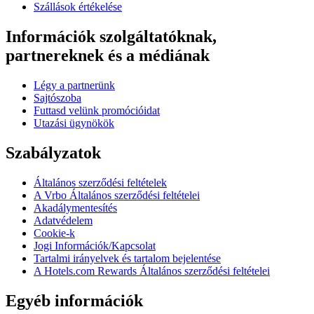
Szállások értékelése
Információk szolgáltatóknak,
partnereknek és a médiának
Légy a partnerünk
Sajtószoba
Futtasd velünk promócióidat
Utazási ügynökök
Szabályzatok
Általános szerződési feltételek
A Vrbo Általános szerződési feltételei
Akadálymentesítés
Adatvédelem
Cookie-k
Jogi Információk/Kapcsolat
Tartalmi irányelvek és tartalom bejelentése
A Hotels.com Rewards Általános szerződési feltételei
Egyéb információk