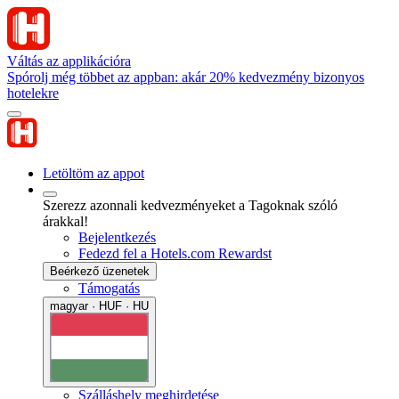
Váltás az applikációra
Spórolj még többet az appban: akár 20% kedvezmény bizonyos
hotelekre
Letöltöm az appot
Szerezz azonnali kedvezményeket a Tagoknak szóló
árakkal!
Bejelentkezés
Fedezd fel a Hotels.com Rewardst
Beérkező üzenetek
Támogatás
magyar · HUF · HU
Szálláshely meghirdetése