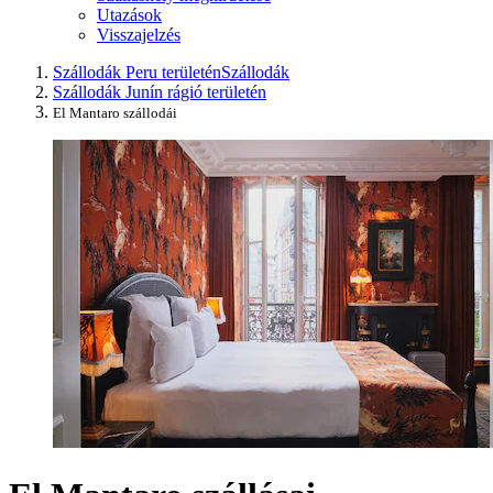
Utazások
Visszajelzés
Szállodák Peru területén
Szállodák
Szállodák Junín rágió területén
El Mantaro szállodái