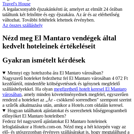
Travel's House
A legalacsonyabb éjszakánkénti ár, amelyet az elmúlt 24 órában
találtunk két felnőttre és egy éjszakára. Az ár és az elérhetőség
változhat. További feltételek lehetnek érvényben.
Az összes szálláshely
Nézd meg El Mantaro vendégek által
kedvelt hoteleinek értékeléseit
Gyakran ismételt kérdések
Mennyi egy hotelszoba ára El Mantaro városában?
Nagyszerű hoteleket fedezhetsz fel El Mantaro városában 4 072 Ft
kezdőártól, mindenféle költségvetésnek és igénynek megfelelő
szálláshelyekkel. Ha olyan
megfizethető hotelt keresel El Mantaro
városában
, amely minden követelményednek megfelel, egyszerűen
rendezd a hoteleket az „Ár - csökkenő sorrendben" szempont szerint
a szűrők alkalmazása után, amikor a Hotels.com oldalán keresel.
Hogyan találhatok ajánlatokat és szerezhetek hűségprogrambeli
előnyöket El Mantaro hoteleiben?
Fedezz fel nagyszerű ajánlatokat El Mantaro hoteleinek
lefoglalásakor a Hotels.com-on. Nézd meg a hét közepén vagy az
elő- és utószezonban érvényes szállásárakat is, hogy megtalálhasd a