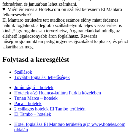
februárban és januárban lehet számítani.
Miért érdemes a Hotels.com-on szállást keresnem El Mantaro
felkereséséhez?
El Mantaro területére tett utadhoz számos előny miatt érdemes
nálunk foglalnod: a legtöbb szálláshelyünk teljes visszatérítést is
kínál,* így rugalmasan tervezhetsz, Árgaranciánkkal mindig az
elérhető legalacsonyabb áron foglalhatsz, Rewards
hűségprogramunkban pedig ingyenes éjszakákat kaphatsz, és pénzt
takaríthatsz meg.
Folytasd a keresgélést
Szállások
További foglalási lehetőségek
Junín rágió – hotelek
Hotelek a(z) Huanca-kultúra Parkja közelében
Tunan Marca – hotelek
Paca – hotelek
2 csillagos hotelek El Tambo területén
El Tambo – hotelek
Hotel foglalása El Mantaro területén a(z) www.hoteles.com
oldalán