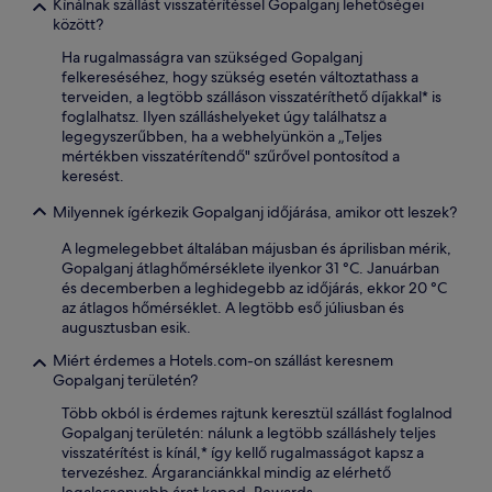
Kínálnak szállást visszatérítéssel Gopalganj lehetőségei
között?
Ha rugalmasságra van szükséged Gopalganj
felkereséséhez, hogy szükség esetén változtathass a
terveiden, a legtöbb szálláson visszatéríthető díjakkal* is
foglalhatsz. Ilyen szálláshelyeket úgy találhatsz a
legegyszerűbben, ha a webhelyünkön a „Teljes
mértékben visszatérítendő" szűrővel pontosítod a
keresést.
Milyennek ígérkezik Gopalganj időjárása, amikor ott leszek?
A legmelegebbet általában májusban és áprilisban mérik,
Gopalganj átlaghőmérséklete ilyenkor 31 °C. Januárban
és decemberben a leghidegebb az időjárás, ekkor 20 °C
az átlagos hőmérséklet. A legtöbb eső júliusban és
augusztusban esik.
Miért érdemes a Hotels.com-on szállást keresnem
Gopalganj területén?
Több okból is érdemes rajtunk keresztül szállást foglalnod
Gopalganj területén: nálunk a legtöbb szálláshely teljes
visszatérítést is kínál,* így kellő rugalmasságot kapsz a
tervezéshez. Árgaranciánkkal mindig az elérhető