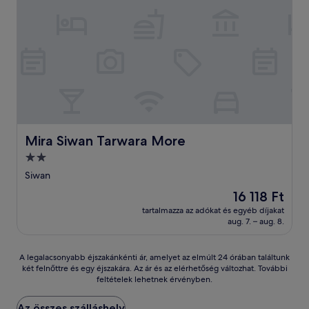
Mira Siwan Tarwara More
Mira Siwan Tarwara More
2.0
csillagos
Siwan
szálláshely
Az
16 118 Ft
ár
tartalmazza az adókat és egyéb díjakat
16 118 Ft
aug. 7. – aug. 8.
A
A legalacsonyabb éjszakánkénti ár, amelyet az elmúlt 24 órában találtunk
két felnőttre és egy éjszakára. Az ár és az elérhetőség változhat. További
legalacsonyabb
feltételek lehetnek érvényben.
éjszakánkénti
ár,
amelyet
Az összes szálláshely