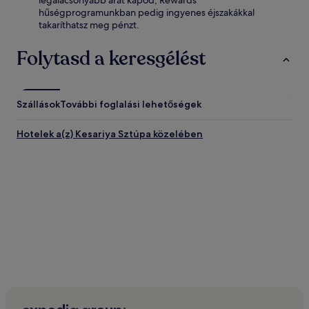
legalacsonyabb árat kapod, Rewards
hűségprogramunkban pedig ingyenes éjszakákkal
takaríthatsz meg pénzt.
Folytasd a keresgélést
Szállások
További foglalási lehetőségek
Hotelek a(z) Kesariya Sztúpa közelében