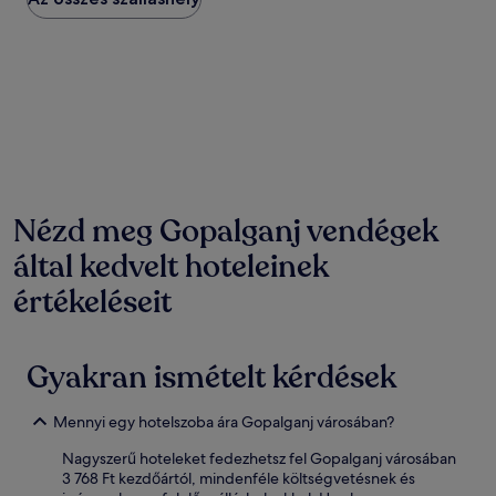
az
elmúlt
24
órában
találtunk
két
felnőttre
és
egy
éjszakára.
Az
Nézd meg Gopalganj vendégek
ár
által kedvelt hoteleinek
és
az
értékeléseit
elérhetőség
változhat.
További
feltételek
Gyakran ismételt kérdések
lehetnek
érvényben.
Mennyi egy hotelszoba ára Gopalganj városában?
Nagyszerű hoteleket fedezhetsz fel Gopalganj városában
3 768 Ft kezdőártól, mindenféle költségvetésnek és