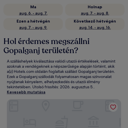
Ma
Holnap
aug. 6. - aug. 7.
aug. 7. - aug. 8.
Ezen a hétvégén
Következő hétvégén
aug. 7. - aug. 9.
aug. 14. - aug. 16.
Hol érdemes megszállni
Gopalganj területén?
A szálláshelyek kiválasztása valódi utazói értékelések, valamint
azoknak a vendégeknek a népszerűsége alapján történt, akik
a(z) Hotels.com oldalán foglaltak szállást Gopalganj területén.
Ezek a Gopalganj szállodák folyamatosan magas színvonalat
nyújtanak kényelem, elhelyezkedés és utazói élmény
tekintetében. Utolsó frissítés:
2026. augusztus 5.
.
Kevesebb mutatása
Hotel Vasu