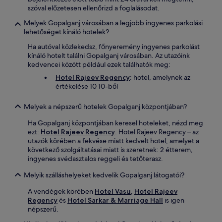
szóval előzetesen ellenőrizd a foglalásodat.
Melyek Gopalganj városában a legjobb ingyenes parkolási
lehetőséget kínáló hotelek?
Ha autóval közlekedsz, főnyeremény ingyenes parkolást
kínáló hotelt találni Gopalganj városában. Az utazóink
kedvencei között például ezek találhatók meg:
Hotel Rajeev Regency
: hotel, amelynek az
értékelése 10 10-ből
Melyek a népszerű hotelek Gopalganj központjában?
Ha Gopalganj központjában keresel hoteleket, nézd meg
ezt:
Hotel Rajeev Regency
. Hotel Rajeev Regency – az
utazók körében a fekvése miatt kedvelt hotel, amelyet a
következő szolgáltatásai miatt is szeretnek: 2 étterem,
ingyenes svédasztalos reggeli és tetőterasz.
Melyik szálláshelyeket kedvelik Gopalganj látogatói?
A vendégek körében
Hotel Vasu
,
Hotel Rajeev
Regency
és
Hotel Sarkar & Marriage Hall
is igen
népszerű.