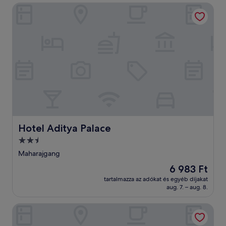
Hotel Aditya Palace
Hotel Aditya Palace
Hotel Aditya Palace
2.5
csillagos
Maharajgang
szálláshely
Az
6 983 Ft
ár
tartalmazza az adókat és egyéb díjakat
6 983 Ft
aug. 7. – aug. 8.
Mira Siwan Tarwara More