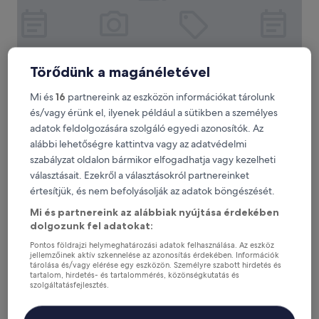
Törődünk a magánéletével
Mi és
16
partnereink az eszközön információkat tárolunk
Hotel Vasu
Hotel Vasu
és/vagy érünk el, ilyenek például a sütikben a személyes
3.0
adatok feldolgozására szolgáló egyedi azonosítók. Az
csillagos
Gopalganj
alábbi lehetőségre kattintva vagy az adatvédelmi
szálláshely
szabályzat oldalon bármikor elfogadhatja vagy kezelheti
Az
3 911 Ft
ár
választásait. Ezekről a választásokról partnereinket
tartalmazza az adókat és egyéb díjakat
3 911 Ft
aug. 7. – aug. 8.
értesítjük, és nem befolyásolják az adatok böngészését.
Mi és partnereink az alábbiak nyújtása érdekében
HOTEL MAHIKA
dolgozunk fel adatokat:
Pontos földrajzi helymeghatározási adatok felhasználása. Az eszköz
jellemzőinek aktív szkennelése az azonosítás érdekében. Információk
tárolása és/vagy elérése egy eszközön. Személyre szabott hirdetés és
tartalom, hirdetés- és tartalommérés, közönségkutatás és
szolgáltatásfejlesztés.
Partnerek listája (szállítók)