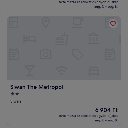
ár
tartalmazza az adókat és egyéb díjakat
11 380 Ft
aug. 7. – aug. 8.
Siwan The Metropol
Siwan The Metropol
Siwan The Metropol
2.0
csillagos
Siwan
szálláshely
Az
6 904 Ft
ár
tartalmazza az adókat és egyéb díjakat
6 904 Ft
aug. 7. – aug. 8.