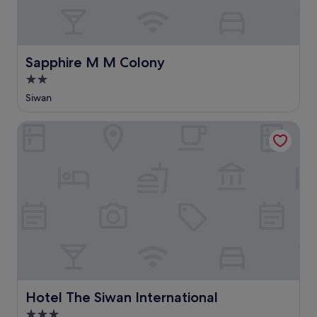
Sapphire M M Colony
Sapphire M M Colony
2.0
csillagos
Siwan
szálláshely
Hotel The Siwan International
Hotel The Siwan International
Hotel The Siwan International
3.0