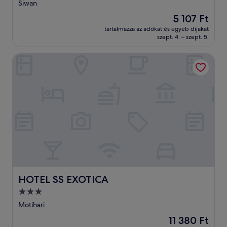
csillagos
Siwan
szálláshely
Az
5 107 Ft
ár
tartalmazza az adókat és egyéb díjakat
5 107 Ft
szept. 4. – szept. 5.
HOTEL SS EXOTICA
HOTEL SS EXOTICA
HOTEL SS EXOTICA
3.0
csillagos
Motihari
szálláshely
Az
11 380 Ft