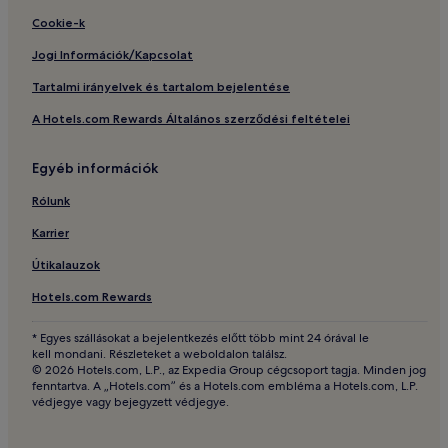
Cookie-k
Jogi Információk/Kapcsolat
Tartalmi irányelvek és tartalom bejelentése
A Hotels.com Rewards Általános szerződési feltételei
Egyéb információk
Rólunk
Karrier
Útikalauzok
Hotels.com Rewards
* Egyes szállásokat a bejelentkezés előtt több mint 24 órával le
kell mondani. Részleteket a weboldalon találsz.
© 2026 Hotels.com, L.P., az Expedia Group cégcsoport tagja. Minden jog
fenntartva. A „Hotels.com” és a Hotels.com embléma a Hotels.com, L.P.
védjegye vagy bejegyzett védjegye.