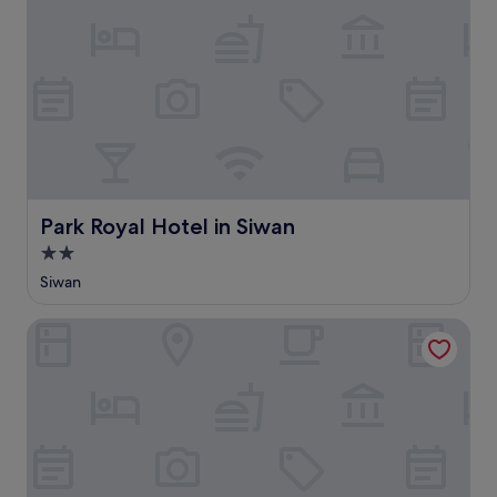
Park Royal Hotel in Siwan
Park Royal Hotel in Siwan
2.0
csillagos
Siwan
szálláshely
Sapphire M M Colony