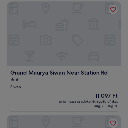
Grand Maurya Siwan Near Station Rd
Grand Maurya Siwan Near Station Rd
Grand Maurya Siwan Near Station Rd
2.0
csillagos
Siwan
szálláshely
Az
11 097 Ft
ár
tartalmazza az adókat és egyéb díjakat
11 097 Ft
aug. 7. – aug. 8.
Park Royal Hotel in Siwan