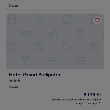
csillagos
Siwan
szálláshely
Hotel Grand Patliputra
Hotel Grand Patliputra
Hotel Grand Patliputra
3.0
csillagos
Siwan
szálláshely
Az
8 198 Ft
ár
tartalmazza az adókat és egyéb díjakat
8 198 Ft
szept. 4. – szept. 5.