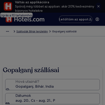
Váltás az applikációra
Spórolj még többet az appban: akár 20% kedvezmény
bizonyos hotelekre
Ugrás a fő tartalomhoz
Letöltöm az appot
Szállodák Bihár területén
Gopalganj szállodái
Gopalganj szállásai
Hová utaznál?
Gopalganj, Bihár, India
Dátumok
aug. 20., Cs - aug. 21., P