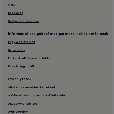
GYIK
Kapcsolat
Szállások értékelése
Információk szolgáltatóknak, partnereknek és a médiának
Légy a partnerünk
Sajtószoba
Futtasd velünk promócióidat
Utazási ügynökök
Szabályzatok
Általános szerződési feltételek
A Vrbo Általános szerződési feltételei
Akadálymentesítés
Adatvédelem