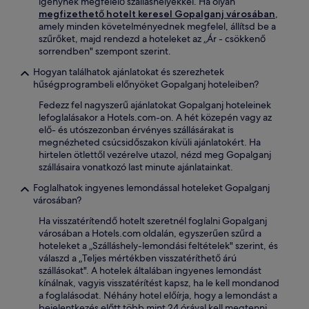
igénynek megfelelő szálláshelyekkel. Ha olyan
megfizethető hotelt keresel Gopalganj városában
,
amely minden követelményednek megfelel, állítsd be a
szűrőket, majd rendezd a hoteleket az „Ár - csökkenő
sorrendben" szempont szerint.
Hogyan találhatok ajánlatokat és szerezhetek
hűségprogrambeli előnyöket Gopalganj hoteleiben?
Fedezz fel nagyszerű ajánlatokat Gopalganj hoteleinek
lefoglalásakor a Hotels.com-on. A hét közepén vagy az
elő- és utószezonban érvényes szállásárakat is
megnézheted csúcsidőszakon kívüli ajánlatokért. Ha
hirtelen ötlettől vezérelve utazol, nézd meg Gopalganj
szállásaira vonatkozó last minute ajánlatainkat.
Foglalhatok ingyenes lemondással hoteleket Gopalganj
városában?
Ha visszatérítendő hotelt szeretnél foglalni Gopalganj
városában a Hotels.com oldalán, egyszerűen szűrd a
hoteleket a „Szálláshely-lemondási feltételek" szerint, és
válaszd a „Teljes mértékben visszatéríthető árú
szállásokat". A hotelek általában ingyenes lemondást
kínálnak, vagyis visszatérítést kapsz, ha le kell mondanod
a foglalásodat. Néhány hotel előírja, hogy a lemondást a
bejelentkezés előtt több mint 24 órával kell megtenni,