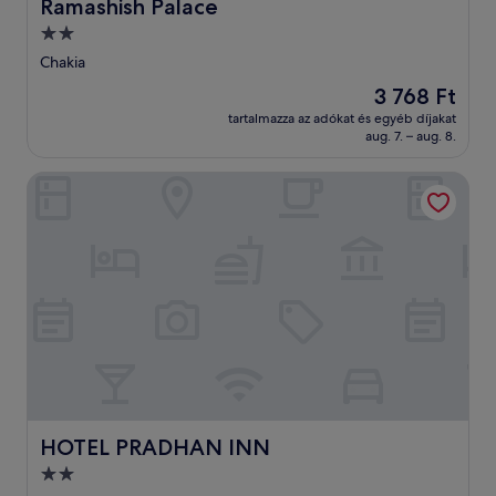
Ramashish Palace
Ramashish Palace
2.0
csillagos
Chakia
szálláshely
Az
3 768 Ft
ár
tartalmazza az adókat és egyéb díjakat
3 768 Ft
aug. 7. – aug. 8.
HOTEL PRADHAN INN
HOTEL PRADHAN INN
HOTEL PRADHAN INN
2.0