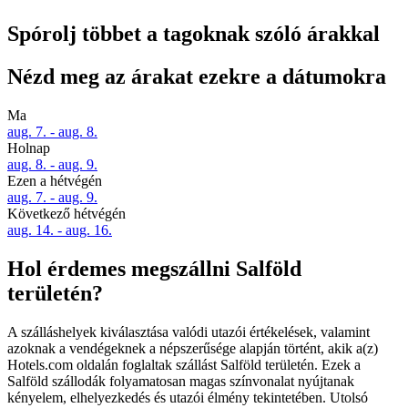
Spórolj többet a tagoknak szóló árakkal
Nézd meg az árakat ezekre a dátumokra
Ma
aug. 7. - aug. 8.
Holnap
aug. 8. - aug. 9.
Ezen a hétvégén
aug. 7. - aug. 9.
Következő hétvégén
aug. 14. - aug. 16.
Hol érdemes megszállni Salföld
területén?
A szálláshelyek kiválasztása valódi utazói értékelések, valamint
azoknak a vendégeknek a népszerűsége alapján történt, akik a(z)
Hotels.com oldalán foglaltak szállást Salföld területén. Ezek a
Salföld szállodák folyamatosan magas színvonalat nyújtanak
kényelem, elhelyezkedés és utazói élmény tekintetében. Utolsó