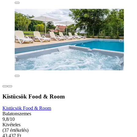
Kistücsök Food & Room
Kistücsök Food & Room
Balatonszemes
9,8/10
Kivételes
(37 értékelés)
43 437 Ft