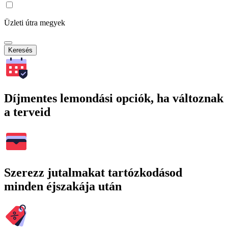
Üzleti útra megyek
Keresés
Díjmentes lemondási opciók, ha változnak
a terveid
Szerezz jutalmakat tartózkodásod
minden éjszakája után