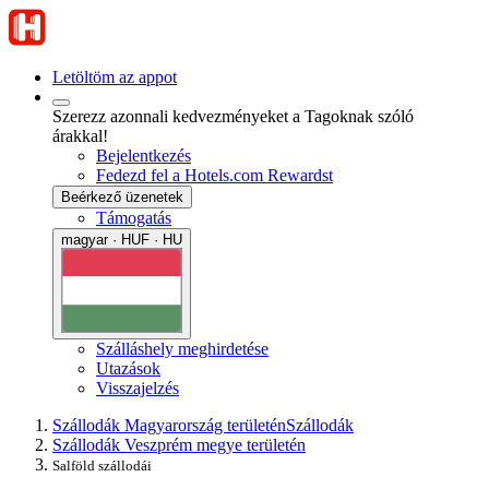
Letöltöm az appot
Szerezz azonnali kedvezményeket a Tagoknak szóló
árakkal!
Bejelentkezés
Fedezd fel a Hotels.com Rewardst
Beérkező üzenetek
Támogatás
magyar · HUF · HU
Szálláshely meghirdetése
Utazások
Visszajelzés
Szállodák Magyarország területén
Szállodák
Szállodák Veszprém megye területén
Salföld szállodái