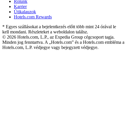
Rólunk
Karrier
Útikalauzok
Hotels.com Rewards
* Egyes szállásokat a bejelentkezés előtt több mint 24 órával le
kell mondani. Részleteket a weboldalon találsz.
© 2026 Hotels.com, L.P., az Expedia Group cégcsoport tagja.
Minden jog fenntartva. A „Hotels.com” és a Hotels.com embléma a
Hotels.com, L.P. védjegye vagy bejegyzett védjegye.