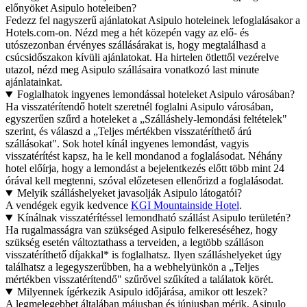
előnyöket Asipulo hoteleiben?
Fedezz fel nagyszerű ajánlatokat Asipulo hoteleinek lefoglalásakor a
Hotels.com-on. Nézd meg a hét közepén vagy az elő- és
utószezonban érvényes szállásárakat is, hogy megtalálhasd a
csúcsidőszakon kívüli ajánlatokat. Ha hirtelen ötlettől vezérelve
utazol, nézd meg Asipulo szállásaira vonatkozó last minute
ajánlatainkat.
Foglalhatok ingyenes lemondással hoteleket Asipulo városában?
Ha visszatérítendő hotelt szeretnél foglalni Asipulo városában,
egyszerűen szűrd a hoteleket a „Szálláshely-lemondási feltételek"
szerint, és válaszd a „Teljes mértékben visszatéríthető árú
szállásokat". Sok hotel kínál ingyenes lemondást, vagyis
visszatérítést kapsz, ha le kell mondanod a foglalásodat. Néhány
hotel előírja, hogy a lemondást a bejelentkezés előtt több mint 24
órával kell megtenni, szóval előzetesen ellenőrizd a foglalásodat.
Melyik szálláshelyeket javasolják Asipulo látogatói?
A vendégek egyik kedvence
KGI Mountainside Hotel
.
Kínálnak visszatérítéssel lemondható szállást Asipulo területén?
Ha rugalmasságra van szükséged Asipulo felkereséséhez, hogy
szükség esetén változtathass a terveiden, a legtöbb szálláson
visszatéríthető díjakkal* is foglalhatsz. Ilyen szálláshelyeket úgy
találhatsz a legegyszerűbben, ha a webhelyünkön a „Teljes
mértékben visszatérítendő" szűrővel szűkíted a találatok körét.
Milyennek ígérkezik Asipulo időjárása, amikor ott leszek?
A legmelegebbet általában májusban és júniusban mérik, Asipulo