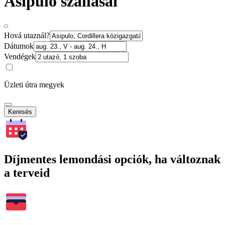
Asipulo szállásai
Hová utaznál?
Dátumok
Vendégek
Üzleti útra megyek
Keresés
Díjmentes lemondási opciók, ha változnak
a terveid