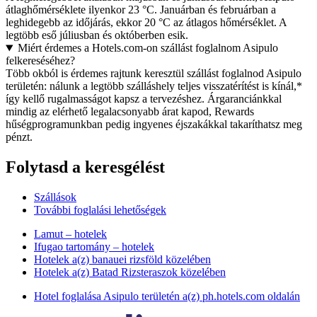
átlaghőmérséklete ilyenkor 23 °C. Januárban és februárban a
leghidegebb az időjárás, ekkor 20 °C az átlagos hőmérséklet. A
legtöbb eső júliusban és októberben esik.
Miért érdemes a Hotels.com-on szállást foglalnom Asipulo
felkereséséhez?
Több okból is érdemes rajtunk keresztül szállást foglalnod Asipulo
területén: nálunk a legtöbb szálláshely teljes visszatérítést is kínál,*
így kellő rugalmasságot kapsz a tervezéshez. Árgaranciánkkal
mindig az elérhető legalacsonyabb árat kapod, Rewards
hűségprogramunkban pedig ingyenes éjszakákkal takaríthatsz meg
pénzt.
Folytasd a keresgélést
Szállások
További foglalási lehetőségek
Lamut – hotelek
Ifugao tartomány – hotelek
Hotelek a(z) banauei rizsföld közelében
Hotelek a(z) Batad Rizsteraszok közelében
Hotel foglalása Asipulo területén a(z) ph.hotels.com oldalán