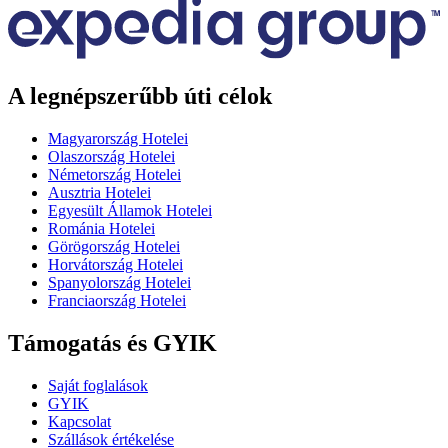
A legnépszerűbb úti célok
Magyarország Hotelei
Olaszország Hotelei
Németország Hotelei
Ausztria Hotelei
Egyesült Államok Hotelei
Románia Hotelei
Görögország Hotelei
Horvátország Hotelei
Spanyolország Hotelei
Franciaország Hotelei
Támogatás és GYIK
Saját foglalások
GYIK
Kapcsolat
Szállások értékelése