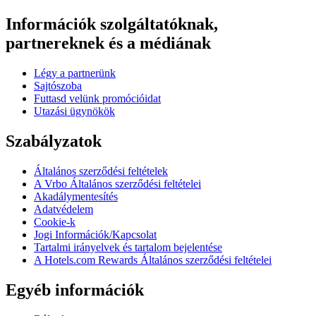
Információk szolgáltatóknak,
partnereknek és a médiának
Légy a partnerünk
Sajtószoba
Futtasd velünk promócióidat
Utazási ügynökök
Szabályzatok
Általános szerződési feltételek
A Vrbo Általános szerződési feltételei
Akadálymentesítés
Adatvédelem
Cookie-k
Jogi Információk/Kapcsolat
Tartalmi irányelvek és tartalom bejelentése
A Hotels.com Rewards Általános szerződési feltételei
Egyéb információk