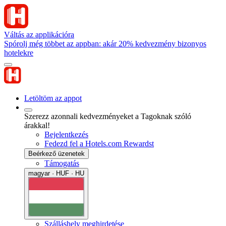
Váltás az applikációra
Spórolj még többet az appban: akár 20% kedvezmény bizonyos
hotelekre
Letöltöm az appot
Szerezz azonnali kedvezményeket a Tagoknak szóló
árakkal!
Bejelentkezés
Fedezd fel a Hotels.com Rewardst
Beérkező üzenetek
Támogatás
magyar · HUF · HU
Szálláshely meghirdetése