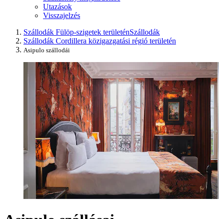
Utazások
Visszajelzés
Szállodák Fülöp-szigetek területén
Szállodák
Szállodák Cordillera közigazgatási régió területén
Asipulo szállodái