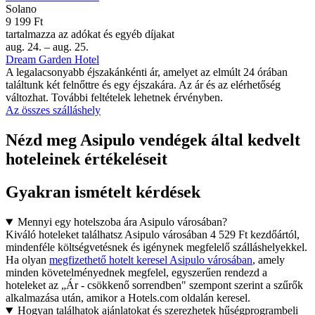
Solano
9 199 Ft
tartalmazza az adókat és egyéb díjakat
aug. 24. – aug. 25.
Dream Garden Hotel
A legalacsonyabb éjszakánkénti ár, amelyet az elmúlt 24 órában
találtunk két felnőttre és egy éjszakára. Az ár és az elérhetőség
változhat. További feltételek lehetnek érvényben.
Az összes szálláshely
Nézd meg Asipulo vendégek által kedvelt
hoteleinek értékeléseit
Gyakran ismételt kérdések
Mennyi egy hotelszoba ára Asipulo városában?
Kiváló hoteleket találhatsz Asipulo városában 4 529 Ft kezdőártól,
mindenféle költségvetésnek és igénynek megfelelő szálláshelyekkel.
Ha olyan
megfizethető hotelt keresel Asipulo városában
, amely
minden követelményednek megfelel, egyszerűen rendezd a
hoteleket az „Ár - csökkenő sorrendben" szempont szerint a szűrők
alkalmazása után, amikor a Hotels.com oldalán keresel.
Hogyan találhatok ajánlatokat és szerezhetek hűségprogrambeli