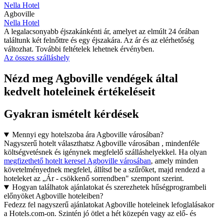
Nella Hotel
Agboville
Nella Hotel
A legalacsonyabb éjszakánkénti ár, amelyet az elmúlt 24 órában
találtunk két felnőttre és egy éjszakára. Az ár és az elérhetőség
változhat. További feltételek lehetnek érvényben.
Az összes szálláshely
Nézd meg Agboville vendégek által
kedvelt hoteleinek értékeléseit
Gyakran ismételt kérdések
Mennyi egy hotelszoba ára Agboville városában?
Nagyszerű hotelt választhatsz Agboville városában , mindenféle
költségvetésnek és igénynek megfelelő szálláshelyekkel. Ha olyan
megfizethető hotelt keresel Agboville városában
, amely minden
követelményednek megfelel, állítsd be a szűrőket, majd rendezd a
hoteleket az „Ár - csökkenő sorrendben" szempont szerint.
Hogyan találhatok ajánlatokat és szerezhetek hűségprogrambeli
előnyöket Agboville hoteleiben?
Fedezz fel nagyszerű ajánlatokat Agboville hoteleinek lefoglalásakor
a Hotels.com-on. Szintén jó ötlet a hét közepén vagy az elő- és