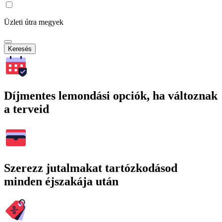
Üzleti útra megyek
Keresés
Díjmentes lemondási opciók, ha változnak
a terveid
Szerezz jutalmakat tartózkodásod
minden éjszakája után