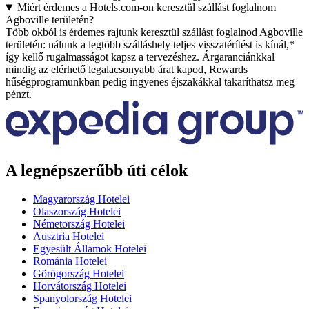
Miért érdemes a Hotels.com-on keresztül szállást foglalnom
Agboville területén?
Több okból is érdemes rajtunk keresztül szállást foglalnod Agboville
területén: nálunk a legtöbb szálláshely teljes visszatérítést is kínál,*
így kellő rugalmasságot kapsz a tervezéshez. Árgaranciánkkal
mindig az elérhető legalacsonyabb árat kapod, Rewards
hűségprogramunkban pedig ingyenes éjszakákkal takaríthatsz meg
pénzt.
A legnépszerűbb úti célok
Magyarország Hotelei
Olaszország Hotelei
Németország Hotelei
Ausztria Hotelei
Egyesült Államok Hotelei
Románia Hotelei
Görögország Hotelei
Horvátország Hotelei
Spanyolország Hotelei