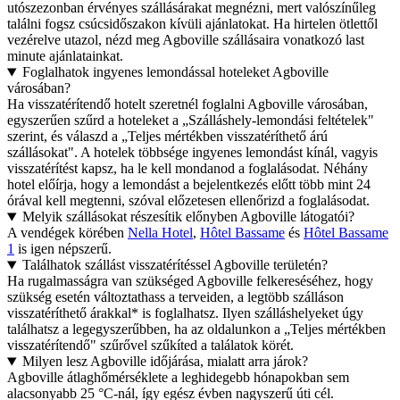
utószezonban érvényes szállásárakat megnézni, mert valószínűleg
találni fogsz csúcsidőszakon kívüli ajánlatokat. Ha hirtelen ötlettől
vezérelve utazol, nézd meg Agboville szállásaira vonatkozó last
minute ajánlatainkat.
Foglalhatok ingyenes lemondással hoteleket Agboville
városában?
Ha visszatérítendő hotelt szeretnél foglalni Agboville városában,
egyszerűen szűrd a hoteleket a „Szálláshely-lemondási feltételek"
szerint, és válaszd a „Teljes mértékben visszatéríthető árú
szállásokat". A hotelek többsége ingyenes lemondást kínál, vagyis
visszatérítést kapsz, ha le kell mondanod a foglalásodat. Néhány
hotel előírja, hogy a lemondást a bejelentkezés előtt több mint 24
órával kell megtenni, szóval előzetesen ellenőrizd a foglalásodat.
Melyik szállásokat részesítik előnyben Agboville látogatói?
A vendégek körében
Nella Hotel
,
Hôtel Bassame
és
Hôtel Bassame
1
is igen népszerű.
Találhatok szállást visszatérítéssel Agboville területén?
Ha rugalmasságra van szükséged Agboville felkereséséhez, hogy
szükség esetén változtathass a terveiden, a legtöbb szálláson
visszatéríthető árakkal* is foglalhatsz. Ilyen szálláshelyeket úgy
találhatsz a legegyszerűbben, ha az oldalunkon a „Teljes mértékben
visszatérítendő" szűrővel szűkíted a találatok körét.
Milyen lesz Agboville időjárása, mialatt arra járok?
Agboville átlaghőmérséklete a leghidegebb hónapokban sem
alacsonyabb 25 °C-nál, így egész évben nagyszerű úti cél.