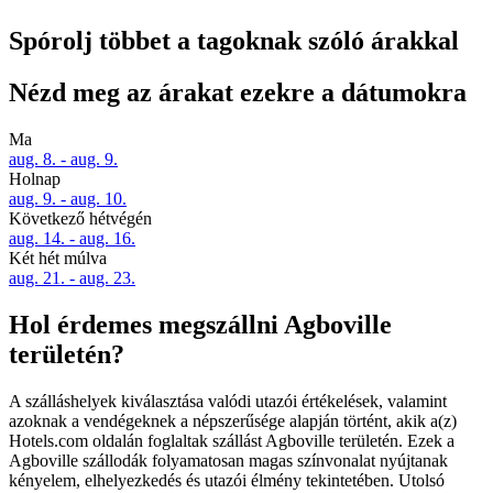
Spórolj többet a tagoknak szóló árakkal
Nézd meg az árakat ezekre a dátumokra
Ma
aug. 8. - aug. 9.
Holnap
aug. 9. - aug. 10.
Következő hétvégén
aug. 14. - aug. 16.
Két hét múlva
aug. 21. - aug. 23.
Hol érdemes megszállni Agboville
területén?
A szálláshelyek kiválasztása valódi utazói értékelések, valamint
azoknak a vendégeknek a népszerűsége alapján történt, akik a(z)
Hotels.com oldalán foglaltak szállást Agboville területén. Ezek a
Agboville szállodák folyamatosan magas színvonalat nyújtanak
kényelem, elhelyezkedés és utazói élmény tekintetében. Utolsó