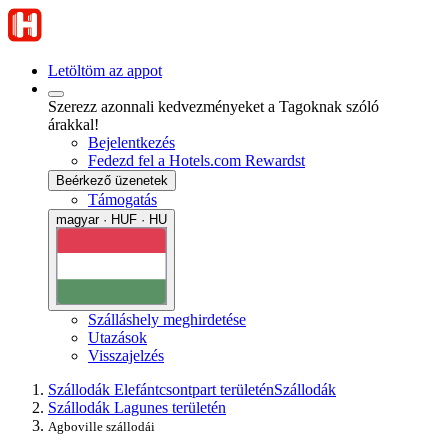
Letöltöm az appot
Szerezz azonnali kedvezményeket a Tagoknak szóló
árakkal!
Bejelentkezés
Fedezd fel a Hotels.com Rewardst
Beérkező üzenetek
Támogatás
magyar · HUF · HU
Szálláshely meghirdetése
Utazások
Visszajelzés
Szállodák Elefántcsontpart területén
Szállodák
Szállodák Lagunes területén
Agboville szállodái