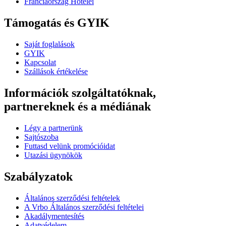
Franciaország Hotelei
Támogatás és GYIK
Saját foglalások
GYIK
Kapcsolat
Szállások értékelése
Információk szolgáltatóknak,
partnereknek és a médiának
Légy a partnerünk
Sajtószoba
Futtasd velünk promócióidat
Utazási ügynökök
Szabályzatok
Általános szerződési feltételek
A Vrbo Általános szerződési feltételei
Akadálymentesítés
Adatvédelem