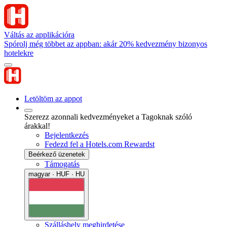
Váltás az applikációra
Spórolj még többet az appban: akár 20% kedvezmény bizonyos
hotelekre
Letöltöm az appot
Szerezz azonnali kedvezményeket a Tagoknak szóló
árakkal!
Bejelentkezés
Fedezd fel a Hotels.com Rewardst
Beérkező üzenetek
Támogatás
magyar · HUF · HU
Szálláshely meghirdetése