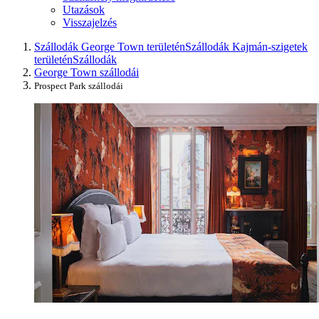
Utazások
Visszajelzés
Szállodák George Town területén
Szállodák Kajmán-szigetek
területén
Szállodák
George Town szállodái
Prospect Park szállodái