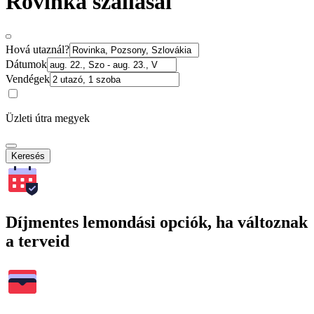
Rovinka szállásai
Hová utaznál?
Dátumok
Vendégek
Üzleti útra megyek
Keresés
Díjmentes lemondási opciók, ha változnak
a terveid