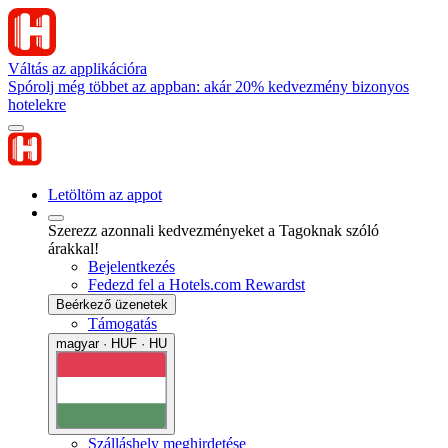
Váltás az applikációra
Spórolj még többet az appban: akár 20% kedvezmény bizonyos
hotelekre
Letöltöm az appot
Szerezz azonnali kedvezményeket a Tagoknak szóló
árakkal!
Bejelentkezés
Fedezd fel a Hotels.com Rewardst
Beérkező üzenetek
Támogatás
magyar · HUF · HU
Szálláshely meghirdetése