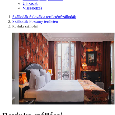
Utazások
Visszajelzés
Szállodák Szlovákia területén
Szállodák
Szállodák Pozsony területén
Rovinka szállodái