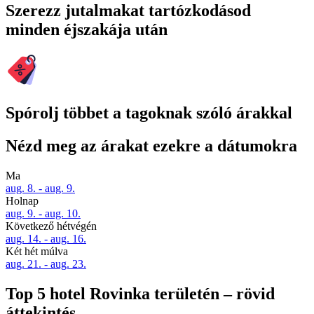
Szerezz jutalmakat tartózkodásod
minden éjszakája után
Spórolj többet a tagoknak szóló árakkal
Nézd meg az árakat ezekre a dátumokra
Ma
aug. 8. - aug. 9.
Holnap
aug. 9. - aug. 10.
Következő hétvégén
aug. 14. - aug. 16.
Két hét múlva
aug. 21. - aug. 23.
Top 5 hotel Rovinka területén – rövid
áttekintés