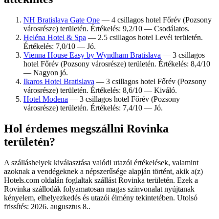
NH Bratislava Gate One
— 4 csillagos hotel Főrév (Pozsony
városrésze) területén. Értékelés: 9,2/10 — Csodálatos.
Heléna Hotel & Spa
— 2.5 csillagos hotel Levél területén.
Értékelés: 7,0/10 — Jó.
Vienna House Easy by Wyndham Bratislava
— 3 csillagos
hotel Főrév (Pozsony városrésze) területén. Értékelés: 8,4/10
— Nagyon jó.
Ikaros Hotel Bratislava
— 3 csillagos hotel Főrév (Pozsony
városrésze) területén. Értékelés: 8,6/10 — Kiváló.
Hotel Modena
— 3 csillagos hotel Főrév (Pozsony
városrésze) területén. Értékelés: 7,4/10 — Jó.
Hol érdemes megszállni Rovinka
területén?
A szálláshelyek kiválasztása valódi utazói értékelések, valamint
azoknak a vendégeknek a népszerűsége alapján történt, akik a(z)
Hotels.com oldalán foglaltak szállást Rovinka területén. Ezek a
Rovinka szállodák folyamatosan magas színvonalat nyújtanak
kényelem, elhelyezkedés és utazói élmény tekintetében. Utolsó
frissítés:
2026. augusztus 8.
.