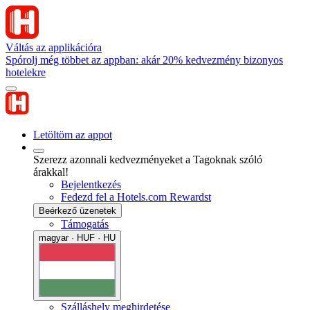
Váltás az applikációra
Spórolj még többet az appban: akár 20% kedvezmény bizonyos
hotelekre
Letöltöm az appot
Szerezz azonnali kedvezményeket a Tagoknak szóló
árakkal!
Bejelentkezés
Fedezd fel a Hotels.com Rewardst
Beérkező üzenetek
Támogatás
magyar · HUF · HU
Szálláshely meghirdetése