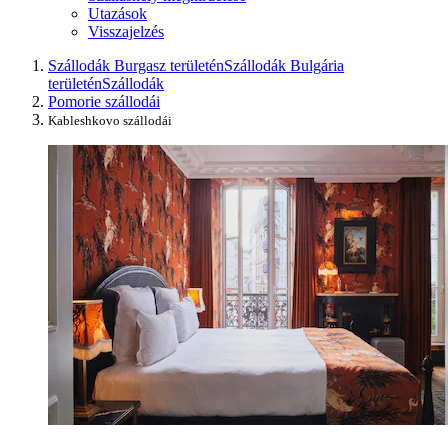
Utazások
Visszajelzés
Szállodák Burgasz területén
Szállodák Bulgária
területén
Szállodák
Pomorie szállodái
Kableshkovo szállodái