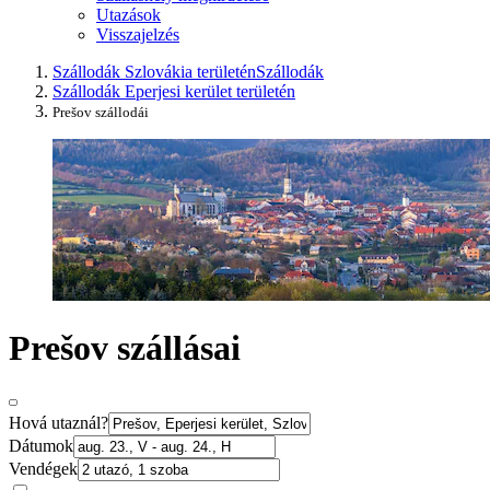
Utazások
Visszajelzés
Szállodák Szlovákia területén
Szállodák
Szállodák Eperjesi kerület területén
Prešov szállodái
Prešov szállásai
Hová utaznál?
Dátumok
Vendégek