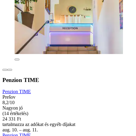
Penzion TIME
Penzion TIME
Prešov
8,2/10
Nagyon jó
(14 értékelés)
24 331 Ft
tartalmazza az adókat és egyéb díjakat
aug. 10. – aug. 11.
Penzion TIME