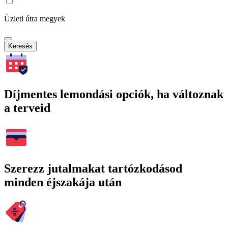
Üzleti útra megyek
Keresés
Díjmentes lemondási opciók, ha változnak
a terveid
Szerezz jutalmakat tartózkodásod
minden éjszakája után