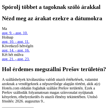
Spórolj többet a tagoknak szóló árakkal
Nézd meg az árakat ezekre a dátumokra
Ma
aug. 9. - aug. 10.
Holnap
aug. 10. - aug. 11.
Következő hétvégén
aug. 14. - aug. 16.
Két hét múlva
aug. 21. - aug. 23.
Hol érdemes megszállni Prešov területén?
A szálláshelyek kiválasztása valódi utazói értékelések, valamint
azoknak a vendégeknek a népszerűsége alapján történt, akik a(z)
Hotels.com oldalán foglaltak szállást Prešov területén. Ezek a
Prešov szállodák folyamatosan magas színvonalat nyújtanak
kényelem, elhelyezkedés és utazói élmény tekintetében. Utolsó
frissítés:
2026. augusztus 9.
.