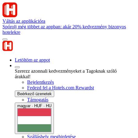
Váltás az applikációra
Spórolj még többet az appban: akár 20% kedvezmény bizonyos
hotelekre
Letöltöm az appot
Szerezz azonnali kedvezményeket a Tagoknak szóló
árakkal!
Bejelentkezés
Fedezd fel a Hotels.com Rewardst
Beérkező üzenetek
Támogatás
magyar · HUF · HU
Szálláshely meghirdetése