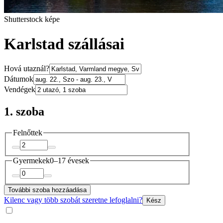
Shutterstock képe
Karlstad szállásai
Hová utaznál?
Dátumok
Vendégek
1. szoba
Felnőttek
Gyermekek
0–17 évesek
További szoba hozzáadása
Kilenc vagy több szobát szeretne lefoglalni?
Kész