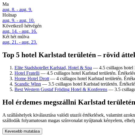
Ma
aug. 8. - aug. 9.
Holnap
aug. 9. - aug. 10.
Következő hétvégén
aug. 14. - aug. 16.
Két hét múlva
aug. 21. - aug. 23.
Top 5 hotel Karlstad területén – rövid átte
Elite Stadshotellet Karlstad, Hotel & Spa
— 4.5 csillagos hotel 
Hotel Fratelli
— 4.5 csillagos hotel Karlstad területén. Értékelé
Home Hotel Drott
— 4 csillagos hotel Karlstad területén. Érték
Scandic Winn
— 3.5 csillagos hotel Karlstad területén. Értékel
Best Western Gustaf Fröding Hotel & Konferens
— 3.5 csillago
Hol érdemes megszállni Karlstad területé
A szálláshelyek kiválasztása valódi utazói értékelések, valamint azokn
szállodák folyamatosan magas színvonalat nyújtanak kényelem, elhelye
Kevesebb mutatása