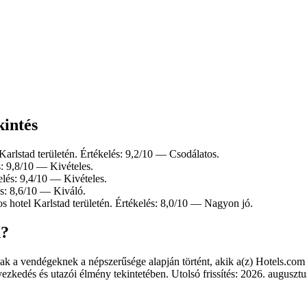
kintés
Karlstad területén. Értékelés: 9,2/10 — Csodálatos.
s: 9,8/10 — Kivételes.
elés: 9,4/10 — Kivételes.
és: 8,6/10 — Kiváló.
s hotel Karlstad területén. Értékelés: 8,0/10 — Nagyon jó.
n?
ak a vendégeknek a népszerűsége alapján történt, akik a(z) Hotels.com o
zkedés és utazói élmény tekintetében. Utolsó frissítés:
2026. augusztu