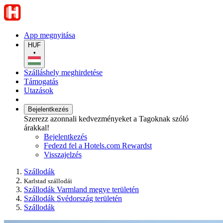
App megnyitása
HUF
•
Szálláshely meghirdetése
Támogatás
Utazások
Bejelentkezés
Szerezz azonnali kedvezményeket a Tagoknak szóló
árakkal!
Bejelentkezés
Fedezd fel a Hotels.com Rewardst
Visszajelzés
Szállodák
Karlstad szállodái
Szállodák Varmland megye területén
Szállodák Svédország területén
Szállodák