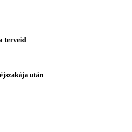
a terveid
éjszakája után