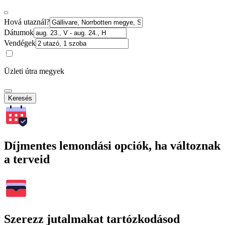
Hová utaznál?
Dátumok
Vendégek
Üzleti útra megyek
Keresés
Díjmentes lemondási opciók, ha változnak
a terveid
Szerezz jutalmakat tartózkodásod