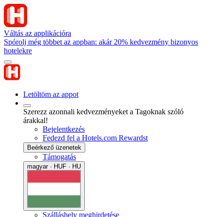
Váltás az applikációra
Spórolj még többet az appban: akár 20% kedvezmény bizonyos
hotelekre
Letöltöm az appot
Szerezz azonnali kedvezményeket a Tagoknak szóló
árakkal!
Bejelentkezés
Fedezd fel a Hotels.com Rewardst
Beérkező üzenetek
Támogatás
magyar · HUF · HU
Szálláshely meghirdetése