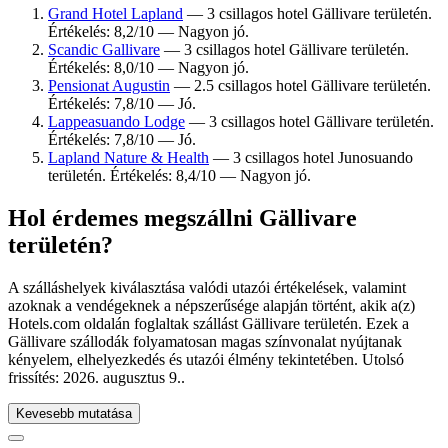
Grand Hotel Lapland
— 3 csillagos hotel Gällivare területén.
Értékelés: 8,2/10 — Nagyon jó.
Scandic Gallivare
— 3 csillagos hotel Gällivare területén.
Értékelés: 8,0/10 — Nagyon jó.
Pensionat Augustin
— 2.5 csillagos hotel Gällivare területén.
Értékelés: 7,8/10 — Jó.
Lappeasuando Lodge
— 3 csillagos hotel Gällivare területén.
Értékelés: 7,8/10 — Jó.
Lapland Nature & Health
— 3 csillagos hotel Junosuando
területén. Értékelés: 8,4/10 — Nagyon jó.
Hol érdemes megszállni Gällivare
területén?
A szálláshelyek kiválasztása valódi utazói értékelések, valamint
azoknak a vendégeknek a népszerűsége alapján történt, akik a(z)
Hotels.com oldalán foglaltak szállást Gällivare területén. Ezek a
Gällivare szállodák folyamatosan magas színvonalat nyújtanak
kényelem, elhelyezkedés és utazói élmény tekintetében. Utolsó
frissítés:
2026. augusztus 9.
.
Kevesebb mutatása