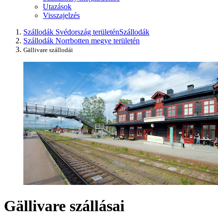
Utazások
Visszajelzés
Szállodák Svédország területén
Szállodák
Szállodák Norrbotten megye területén
Gällivare szállodái
Gällivare szállásai