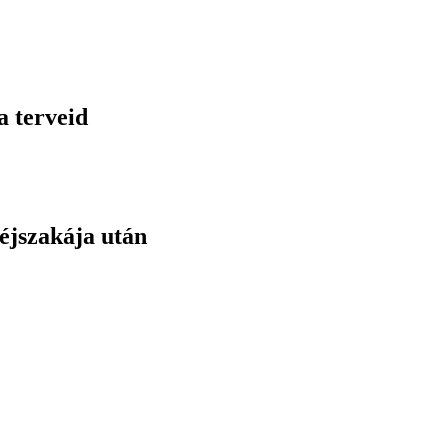
a terveid
éjszakája után