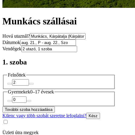
Munkács szállásai
Hová utaznál?
Dátumok
Vendégek
1. szoba
Felnőttek
Gyermekek
0–17 évesek
További szoba hozzáadása
Kilenc vagy több szobát szeretne lefoglalni?
Kész
Üzleti útra megyek