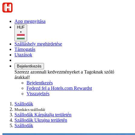
App megnyitása
HUF
•
Szálláshely meghirdetése
Támogatás
Utazások
Bejelentkezés
Szerezz azonnali kedvezményeket a Tagoknak szóló
árakkal!
Bejelentkezés
Fedezd fel a Hotels.com Rewardst
Visszajelzés
Szállodák
Munkács szállodái
Szállodák Kárpátalja területén
Szállodák Ukrajna területén
Szállodák