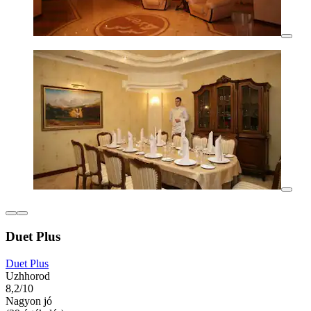
Duet Plus
Duet Plus
Uzhhorod
8,2/10
Nagyon jó