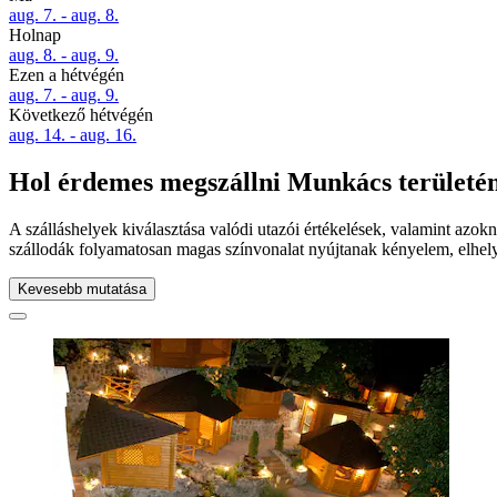
aug. 7. - aug. 8.
Holnap
aug. 8. - aug. 9.
Ezen a hétvégén
aug. 7. - aug. 9.
Következő hétvégén
aug. 14. - aug. 16.
Hol érdemes megszállni Munkács területé
A szálláshelyek kiválasztása valódi utazói értékelések, valamint azo
szállodák folyamatosan magas színvonalat nyújtanak kényelem, elhelye
Kevesebb mutatása