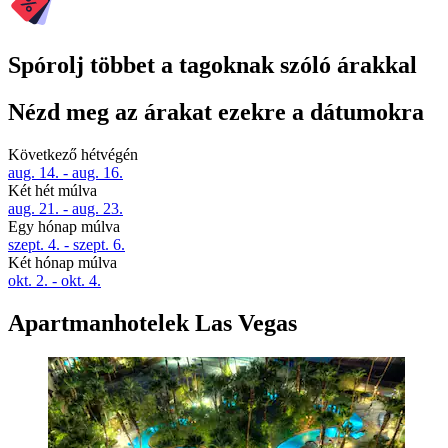
Spórolj többet a tagoknak szóló árakkal
Nézd meg az árakat ezekre a dátumokra
Következő hétvégén
aug. 14. - aug. 16.
Két hét múlva
aug. 21. - aug. 23.
Egy hónap múlva
szept. 4. - szept. 6.
Két hónap múlva
okt. 2. - okt. 4.
Apartmanhotelek Las Vegas