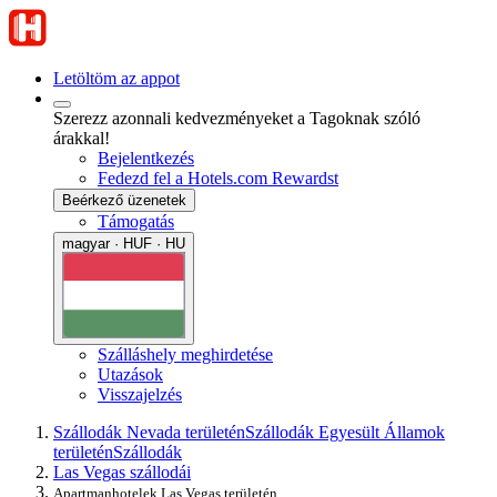
Letöltöm az appot
Szerezz azonnali kedvezményeket a Tagoknak szóló
árakkal!
Bejelentkezés
Fedezd fel a Hotels.com Rewardst
Beérkező üzenetek
Támogatás
magyar · HUF · HU
Szálláshely meghirdetése
Utazások
Visszajelzés
Szállodák Nevada területén
Szállodák Egyesült Államok
területén
Szállodák
Las Vegas szállodái
Apartmanhotelek Las Vegas területén