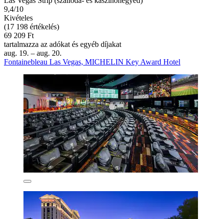
Las Vegas Strip (szálloda- és kaszinónegyed)
9,4/10
Kivételes
(17 198 értékelés)
69 209 Ft
tartalmazza az adókat és egyéb díjakat
aug. 19. – aug. 20.
Fontainebleau Las Vegas, MICHELIN Key Award Hotel