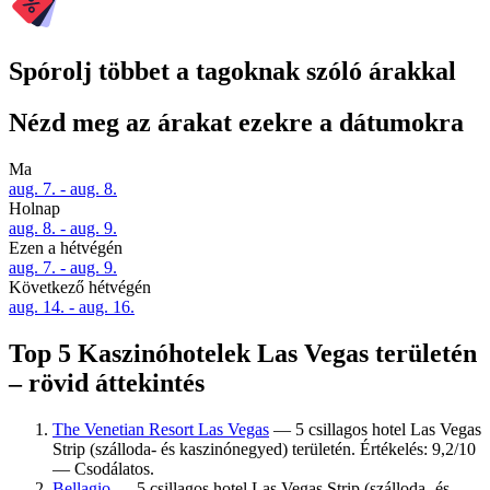
Spórolj többet a tagoknak szóló árakkal
Nézd meg az árakat ezekre a dátumokra
Ma
aug. 7. - aug. 8.
Holnap
aug. 8. - aug. 9.
Ezen a hétvégén
aug. 7. - aug. 9.
Következő hétvégén
aug. 14. - aug. 16.
Top 5 Kaszinóhotelek Las Vegas területén
– rövid áttekintés
The Venetian Resort Las Vegas
— 5 csillagos hotel Las Vegas
Strip (szálloda- és kaszinónegyed) területén. Értékelés: 9,2/10
— Csodálatos.
Bellagio
— 5 csillagos hotel Las Vegas Strip (szálloda- és