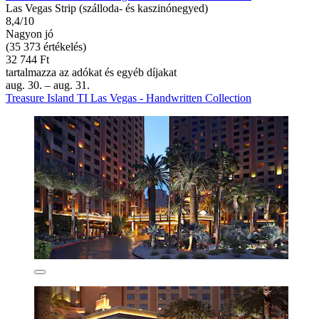
Las Vegas Strip (szálloda- és kaszinónegyed)
8,4/10
Nagyon jó
(35 373 értékelés)
32 744 Ft
tartalmazza az adókat és egyéb díjakat
aug. 30. – aug. 31.
Treasure Island TI Las Vegas - Handwritten Collection