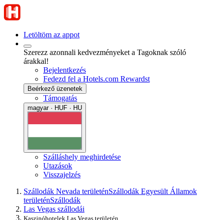
Letöltöm az appot
Szerezz azonnali kedvezményeket a Tagoknak szóló
árakkal!
Bejelentkezés
Fedezd fel a Hotels.com Rewardst
Beérkező üzenetek
Támogatás
magyar · HUF · HU
Szálláshely meghirdetése
Utazások
Visszajelzés
Szállodák Nevada területén
Szállodák Egyesült Államok
területén
Szállodák
Las Vegas szállodái
Kaszinóhotelek Las Vegas területén