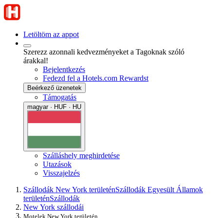
Letöltöm az appot
Szerezz azonnali kedvezményeket a Tagoknak szóló
árakkal!
Bejelentkezés
Fedezd fel a Hotels.com Rewardst
Beérkező üzenetek
Támogatás
magyar · HUF · HU
Szálláshely meghirdetése
Utazások
Visszajelzés
Szállodák New York területén
Szállodák Egyesült Államok
területén
Szállodák
New York szállodái
Motelek New York területén