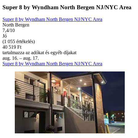
Super 8 by Wyndham North Bergen NJ/NYC Area
Super 8 by Wyndham North Bergen NJ/NYC Area
North Bergen
7,4/10
Jó
(1 055 értékelés)
40 519 Ft
tartalmazza az adókat és egyéb díjakat
aug. 16. – aug. 17.
Super 8 by Wyndham North Bergen NJ/NYC Area