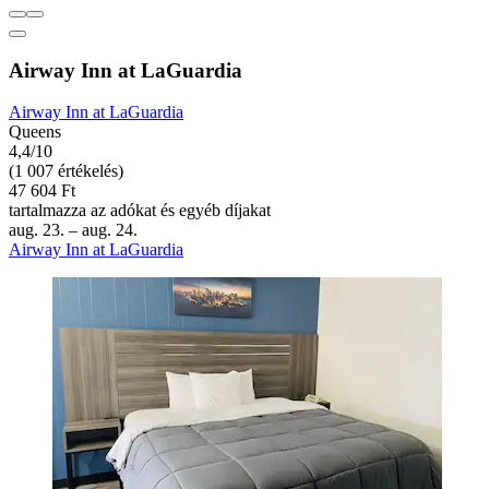
Airway Inn at LaGuardia
Airway Inn at LaGuardia
Queens
4,4/10
(1 007 értékelés)
47 604 Ft
tartalmazza az adókat és egyéb díjakat
aug. 23. – aug. 24.
Airway Inn at LaGuardia