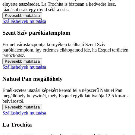
elnyerte tetszésedet, La Trochita is biztosan a kedvedre lesz,
ráadásul csak egy rövid sétára esik.
Kevesebb mutatása
Szálláshelyek mutatása
Szent Szív parókiatemplom
Esquel városközpontja környéken található Szent Szív
parókiatemplom, így érdemes ellátogatnod ide, ha Esquel területén
tartózkodsz.
Kevesebb mutatása
Szálláshelyek mutatása
Nahuel Pan megállóhely
Emélkezetes utazási képekért keresd fel a népszerű Nahuel Pan
megállóhely helyszínét, mely Esquel egyik látnivalója 12,5 km-re a
belvárostól.
Kevesebb mutatása
Szálláshelyek mutatása
La Trochita