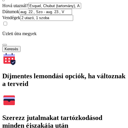
Hová utaznál?
Dátumok
Vendégek
Üzleti útra megyek
Keresés
Díjmentes lemondási opciók, ha változnak
a terveid
Szerezz jutalmakat tartózkodásod
minden éjszakája után