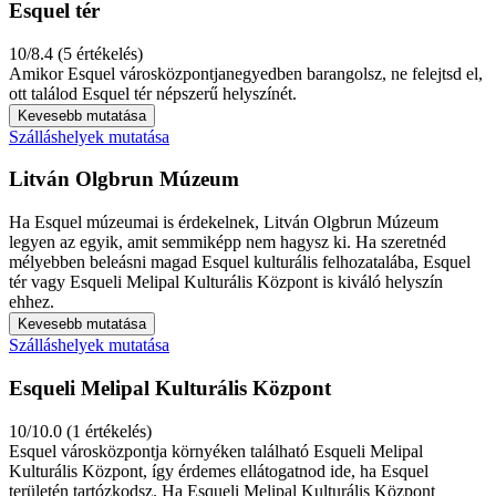
Esquel tér
10/8.4 (5 értékelés)
Amikor Esquel városközpontjanegyedben barangolsz, ne felejtsd el,
ott találod Esquel tér népszerű helyszínét.
Kevesebb mutatása
Szálláshelyek mutatása
Litván Olgbrun Múzeum
Ha Esquel múzeumai is érdekelnek, Litván Olgbrun Múzeum
legyen az egyik, amit semmiképp nem hagysz ki. Ha szeretnéd
mélyebben beleásni magad Esquel kulturális felhozatalába, Esquel
tér vagy Esqueli Melipal Kulturális Központ is kiváló helyszín
ehhez.
Kevesebb mutatása
Szálláshelyek mutatása
Esqueli Melipal Kulturális Központ
10/10.0 (1 értékelés)
Esquel városközpontja környéken található Esqueli Melipal
Kulturális Központ, így érdemes ellátogatnod ide, ha Esquel
területén tartózkodsz. Ha Esqueli Melipal Kulturális Központ