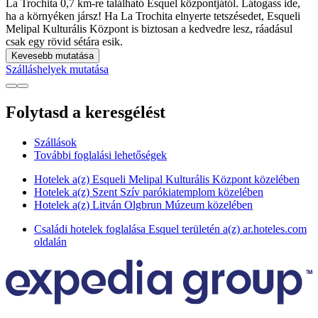
La Trochita 0,7 km-re található Esquel központjától. Látogass ide,
ha a környéken jársz! Ha La Trochita elnyerte tetszésedet, Esqueli
Melipal Kulturális Központ is biztosan a kedvedre lesz, ráadásul
csak egy rövid sétára esik.
Kevesebb mutatása
Szálláshelyek mutatása
Folytasd a keresgélést
Szállások
További foglalási lehetőségek
Hotelek a(z) Esqueli Melipal Kulturális Központ közelében
Hotelek a(z) Szent Szív parókiatemplom közelében
Hotelek a(z) Litván Olgbrun Múzeum közelében
Családi hotelek foglalása Esquel területén a(z) ar.hoteles.com
oldalán