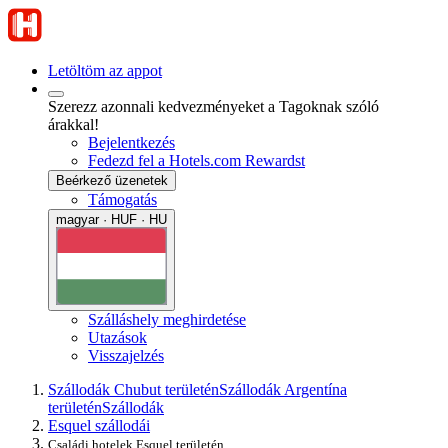
Letöltöm az appot
Szerezz azonnali kedvezményeket a Tagoknak szóló
árakkal!
Bejelentkezés
Fedezd fel a Hotels.com Rewardst
Beérkező üzenetek
Támogatás
magyar · HUF · HU
Szálláshely meghirdetése
Utazások
Visszajelzés
Szállodák Chubut területén
Szállodák Argentína
területén
Szállodák
Esquel szállodái
Családi hotelek Esquel területén