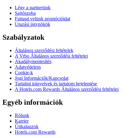
Légy a partnerünk
Sajtószoba
Futtasd velünk promócióidat
Utazási ügynökök
Szabályzatok
Általános szerződési feltételek
A Vrbo Általános szerződési feltételei
Akadálymentesítés
Adatvédelem
Cookie-k
Jogi Információk/Kapcsolat
Tartalmi irányelvek és tartalom bejelentése
A Hotels.com Rewards Általános szerződési feltételei
Egyéb információk
Rólunk
Karrier
Útikalauzok
Hotels.com Rewards