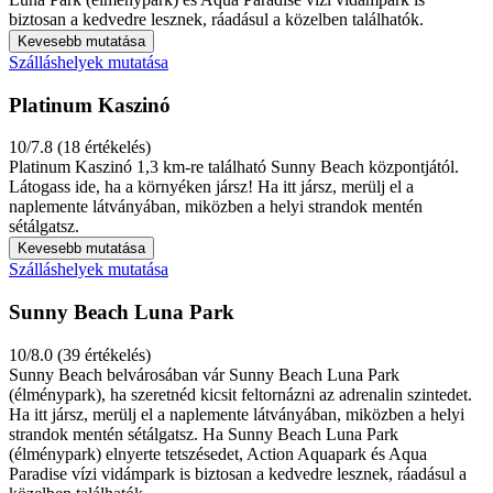
biztosan a kedvedre lesznek, ráadásul a közelben találhatók.
Kevesebb mutatása
Szálláshelyek mutatása
Platinum Kaszinó
10/7.8 (18 értékelés)
Platinum Kaszinó 1,3 km-re található Sunny Beach központjától.
Látogass ide, ha a környéken jársz! Ha itt jársz, merülj el a
naplemente látványában, miközben a helyi strandok mentén
sétálgatsz.
Kevesebb mutatása
Szálláshelyek mutatása
Sunny Beach Luna Park
10/8.0 (39 értékelés)
Sunny Beach belvárosában vár Sunny Beach Luna Park
(élménypark), ha szeretnéd kicsit feltornázni az adrenalin szintedet.
Ha itt jársz, merülj el a naplemente látványában, miközben a helyi
strandok mentén sétálgatsz. Ha Sunny Beach Luna Park
(élménypark) elnyerte tetszésedet, Action Aquapark és Aqua
Paradise vízi vidámpark is biztosan a kedvedre lesznek, ráadásul a