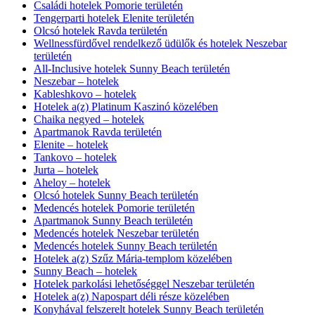
Családi hotelek Pomorie területén
Tengerparti hotelek Elenite területén
Olcsó hotelek Ravda területén
Wellnessfürdővel rendelkező üdülők és hotelek Neszebar
területén
All-Inclusive hotelek Sunny Beach területén
Neszebar – hotelek
Kableshkovo – hotelek
Hotelek a(z) Platinum Kaszinó közelében
Chaika negyed – hotelek
Apartmanok Ravda területén
Elenite – hotelek
Tankovo – hotelek
Jurta – hotelek
Aheloy – hotelek
Olcsó hotelek Sunny Beach területén
Medencés hotelek Pomorie területén
Apartmanok Sunny Beach területén
Medencés hotelek Neszebar területén
Medencés hotelek Sunny Beach területén
Hotelek a(z) Szűz Mária-templom közelében
Sunny Beach – hotelek
Hotelek parkolási lehetőséggel Neszebar területén
Hotelek a(z) Napospart déli része közelében
Konyhával felszerelt hotelek Sunny Beach területén