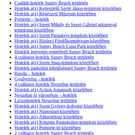
Családi hotelek Sunny Beach területén
Hotelek a(z) Keresztelő Szent János-templom közelében
Hotelek a(z) Régészeti Múzeum közelében
Pomorie – hotelek
Hotelek a(z) Szent Mihály és Szent Gábriel arkangyal
temploma közelében
Hotelek a(z) Szent Paraskevi-templom közelében
Hotelek a(z) Bizánci Fürdőkomplexum közelében
Hotelek a(z) Sunny Beach Luna Park közelében
Hotelek ingyenes reggelivel Sunny Beach területén
4 csillagos hotelek Sunny Beach területén
Hotelek a(z) Szent Spas-templom közelében
Hotelek parkolási lehetőséggel Sunny Beach területén
Ravda – hotelek
Gyulyovtsa – hotelek
4 csillagos hotelek Neszebar területén
Hotelek a(z) Action Aquapark közelében
Neszebar új városrésze – hotelek
Luxushotelek Neszebar területén
Hotelek a(z) Szent György-kolostor közelében
Hotelek a(z) Napospart közelében
Hotelek a(z) Aliturgétosz közelében
Hotelek a(z) Krisztus Pantokrátor-templom közelében
Hotelek a(z) Pomorie-tó közelében
2 csillagos hotelek Sunny Beach területén