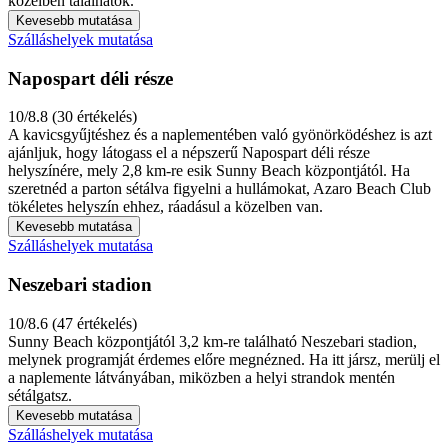
közelben találhatók.
Kevesebb mutatása
Szálláshelyek mutatása
Napospart déli része
10/8.8 (30 értékelés)
A kavicsgyűjtéshez és a naplementében való gyönörködéshez is azt
ajánljuk, hogy látogass el a népszerű Napospart déli része
helyszínére, mely 2,8 km-re esik Sunny Beach központjától. Ha
szeretnéd a parton sétálva figyelni a hullámokat, Azaro Beach Club
tökéletes helyszín ehhez, ráadásul a közelben van.
Kevesebb mutatása
Szálláshelyek mutatása
Neszebari stadion
10/8.6 (47 értékelés)
Sunny Beach központjától 3,2 km-re található Neszebari stadion,
melynek programját érdemes előre megnézned. Ha itt jársz, merülj el
a naplemente látványában, miközben a helyi strandok mentén
sétálgatsz.
Kevesebb mutatása
Szálláshelyek mutatása