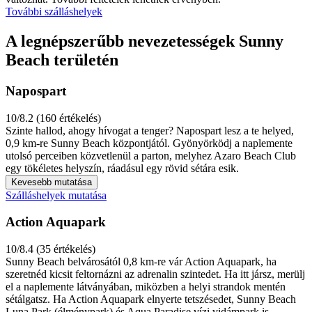
További szálláshelyek
A legnépszerűbb nevezetességek Sunny
Beach területén
Napospart
10/8.2 (160 értékelés)
Szinte hallod, ahogy hívogat a tenger? Napospart lesz a te helyed,
0,9 km-re Sunny Beach központjától. Gyönyörködj a naplemente
utolsó perceiben közvetlenül a parton, melyhez Azaro Beach Club
egy tökéletes helyszín, ráadásul egy rövid sétára esik.
Kevesebb mutatása
Szálláshelyek mutatása
Action Aquapark
10/8.4 (35 értékelés)
Sunny Beach belvárosától 0,8 km-re vár Action Aquapark, ha
szeretnéd kicsit feltornázni az adrenalin szintedet. Ha itt jársz, merülj
el a naplemente látványában, miközben a helyi strandok mentén
sétálgatsz. Ha Action Aquapark elnyerte tetszésedet, Sunny Beach
Luna Park (élménypark) és Aqua Paradise vízi vidámpark is