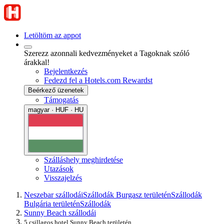
Letöltöm az appot
Szerezz azonnali kedvezményeket a Tagoknak szóló
árakkal!
Bejelentkezés
Fedezd fel a Hotels.com Rewardst
Beérkező üzenetek
Támogatás
magyar · HUF · HU
Szálláshely meghirdetése
Utazások
Visszajelzés
Neszebar szállodái
Szállodák Burgasz területén
Szállodák
Bulgária területén
Szállodák
Sunny Beach szállodái
5 csillagos hotel Sunny Beach területén