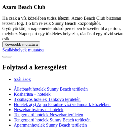
Azaro Beach Club
Ha csak a víz közelében tudsz létezni, Azaro Beach Club biztosan
tetszeni fog. 1,6 km-re esik Sunny Beach központjától.
Gyönyörködj a naplemente utolsó perceiben közvetlenül a parton,
melyhez Napospart egy tökéletes helyszín, ráadásul egy rövid sétára
esik.
Kevesebb mutatása
Szálláshelyek mutatása
Folytasd a keresgélést
Szállások
Állatbarát hotelek Sunny Beach területén
Kosharitsa – hotelek
3 csillagos hotelek Tankovo területén
Hotelek a(z) Aqua Paradise vízi vidámpark közelében
Neszebar óvárosa – hotelek
Tengerparti hotelek Neszebar területén
Tengerparti hotelek Sunny Beach területén
Apartmanhotelek Sunny Beach területén