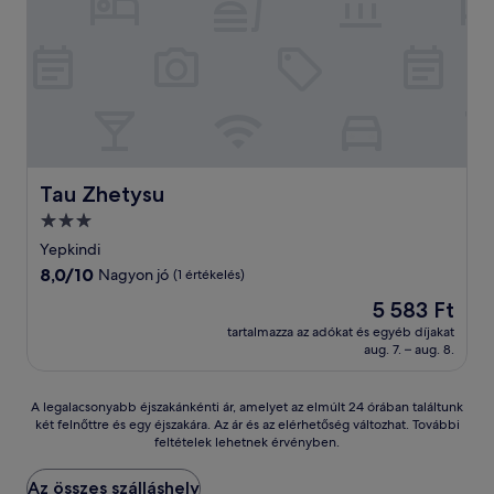
Tau Zhetysu
Tau Zhetysu
3.0
csillagos
Yepkindi
szálláshely
8.0
8,0/10
Nagyon jó
(1 értékelés)
ennyiből:
Az
5 583 Ft
10,
ár
Nagyon
tartalmazza az adókat és egyéb díjakat
5 583 Ft
aug. 7. – aug. 8.
jó,
(1
értékelés)
A
A legalacsonyabb éjszakánkénti ár, amelyet az elmúlt 24 órában találtunk
két felnőttre és egy éjszakára. Az ár és az elérhetőség változhat. További
legalacsonyabb
feltételek lehetnek érvényben.
éjszakánkénti
ár,
amelyet
Az összes szálláshely