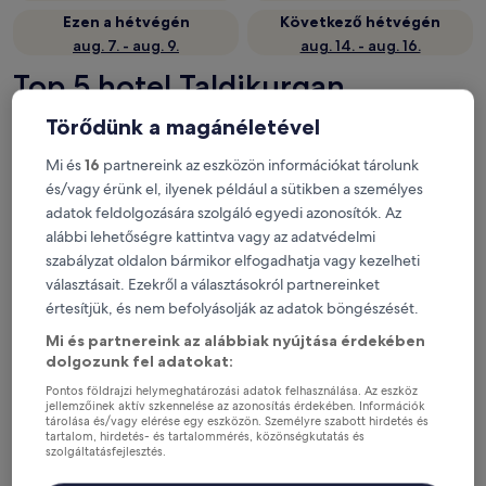
Ezen a hétvégén
Következő hétvégén
aug. 7. - aug. 9.
aug. 14. - aug. 16.
Top 5 hotel Taldikurgan
területén – rövid áttekintés
Törődünk a magánéletével
Royal Petrol Hotel Taldykorgan
— 3 csillagos hotel Taldykorgan
Mi és
16
partnereink az eszközön információkat tárolunk
területén. Értékelés: 7,0/10 — Jó.
és/vagy érünk el, ilyenek például a sütikben a személyes
Paradise Villa
— 3 csillagos hotel Taldykorgan területén.
adatok feldolgozására szolgáló egyedi azonosítók. Az
Golden Horse Hotel
— 3 csillagos hotel Taldykorgan területén.
alábbi lehetőségre kattintva vagy az adatvédelmi
szabályzat oldalon bármikor elfogadhatja vagy kezelheti
Tau Zhetysu
— 3 csillagos hotel Yepkindi területén. Értékelés:
8,0/10 — Nagyon jó.
választásait. Ezekről a választásokról partnereinket
értesítjük, és nem befolyásolják az adatok böngészését.
Hol érdemes megszállni
Mi és partnereink az alábbiak nyújtása érdekében
Taldikurgan területén?
dolgozunk fel adatokat:
Pontos földrajzi helymeghatározási adatok felhasználása. Az eszköz
A szálláshelyek kiválasztása valódi utazói értékelések, valamint
jellemzőinek aktív szkennelése az azonosítás érdekében. Információk
azoknak a vendégeknek a népszerűsége alapján történt, akik
tárolása és/vagy elérése egy eszközön. Személyre szabott hirdetés és
a(z) Hotels.com oldalán foglaltak szállást Taldikurgan területén.
tartalom, hirdetés- és tartalommérés, közönségkutatás és
szolgáltatásfejlesztés.
Ezek a Taldikurgan szállodák folyamatosan magas színvonalat
Partnerek listája (szállítók)
nyújtanak kényelem, elhelyezkedés és utazói élmény