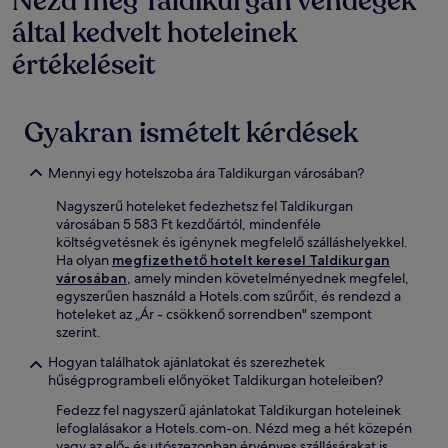
Nézd meg Taldikurgan vendégek
által kedvelt hoteleinek
értékeléseit
Gyakran ismételt kérdések
Mennyi egy hotelszoba ára Taldikurgan városában?
Nagyszerű hoteleket fedezhetsz fel Taldikurgan
városában 5 583 Ft kezdőártól, mindenféle
költségvetésnek és igénynek megfelelő szálláshelyekkel.
Ha olyan
megfizethető hotelt keresel Taldikurgan
városában
, amely minden követelményednek megfelel,
egyszerűen használd a Hotels.com szűrőit, és rendezd a
hoteleket az „Ár - csökkenő sorrendben" szempont
szerint.
Hogyan találhatok ajánlatokat és szerezhetek
hűségprogrambeli előnyöket Taldikurgan hoteleiben?
Fedezz fel nagyszerű ajánlatokat Taldikurgan hoteleinek
lefoglalásakor a Hotels.com-on. Nézd meg a hét közepén
vagy az elő- és utószezonban érvényes szállásárakat is,