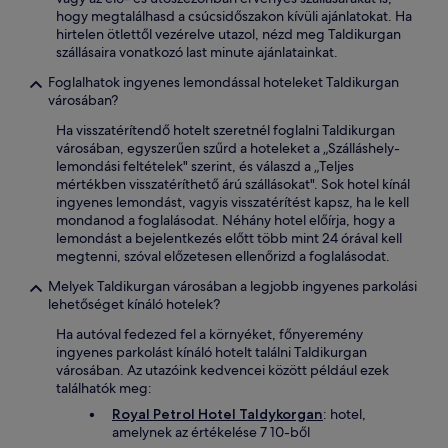
hogy megtalálhasd a csúcsidőszakon kívüli ajánlatokat. Ha
hirtelen ötlettől vezérelve utazol, nézd meg Taldikurgan
szállásaira vonatkozó last minute ajánlatainkat.
Foglalhatok ingyenes lemondással hoteleket Taldikurgan
városában?
Ha visszatérítendő hotelt szeretnél foglalni Taldikurgan
városában, egyszerűen szűrd a hoteleket a „Szálláshely-
lemondási feltételek" szerint, és válaszd a „Teljes
mértékben visszatéríthető árú szállásokat". Sok hotel kínál
ingyenes lemondást, vagyis visszatérítést kapsz, ha le kell
mondanod a foglalásodat. Néhány hotel előírja, hogy a
lemondást a bejelentkezés előtt több mint 24 órával kell
megtenni, szóval előzetesen ellenőrizd a foglalásodat.
Melyek Taldikurgan városában a legjobb ingyenes parkolási
lehetőséget kínáló hotelek?
Ha autóval fedezed fel a környéket, főnyeremény
ingyenes parkolást kínáló hotelt találni Taldikurgan
városában. Az utazóink kedvencei között például ezek
találhatók meg:
Royal Petrol Hotel Taldykorgan
: hotel,
amelynek az értékelése 7 10-ből