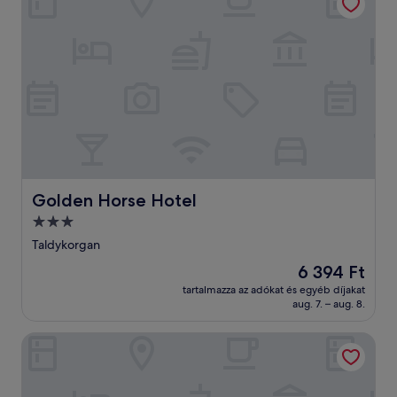
Golden Horse Hotel
Golden Horse Hotel
3.0
csillagos
Taldykorgan
szálláshely
Az
6 394 Ft
ár
tartalmazza az adókat és egyéb díjakat
6 394 Ft
aug. 7. – aug. 8.
Tau Zhetysu