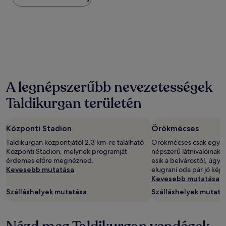
az
elmúlt
24
órában
találtunk
két
felnőttre
és
egy
A legnépszerűbb nevezetességek
éjszakára.
Az
Taldikurgan területén
ár
és
az
Központi Stadion
Örökmécses
elérhetőség
változhat.
Taldikurgan központjától 2,3 km-re található
Örökmécses csak egyik
További
Központi Stadion, melynek programját
népszerű látnivalóinak,
feltételek
érdemes előre megnézned.
esik a belvárostól, úgy
lehetnek
Kevesebb mutatása
elugrani oda pár jó képé
érvényben.
Kevesebb mutatása
Szálláshelyek mutatása
Szálláshelyek mutatá