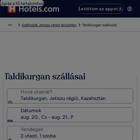
Ugrás a fő tartalomhoz
Letöltöm az appot
Szállodák Jetiszu régió területén
Taldikurgan szállodái
Taldikurgan szállásai
Hová utaznál?
Taldikurgan, Jetiszu régió, Kazahsztán
Dátumok
aug. 20., Cs - aug. 21., P
Vendégek
2 utazó, 1 szoba