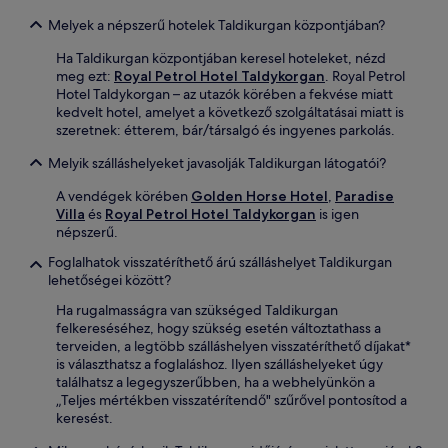
Melyek a népszerű hotelek Taldikurgan központjában?
Ha Taldikurgan központjában keresel hoteleket, nézd
meg ezt:
Royal Petrol Hotel Taldykorgan
. Royal Petrol
Hotel Taldykorgan – az utazók körében a fekvése miatt
kedvelt hotel, amelyet a következő szolgáltatásai miatt is
szeretnek: étterem, bár/társalgó és ingyenes parkolás.
Melyik szálláshelyeket javasolják Taldikurgan látogatói?
A vendégek körében
Golden Horse Hotel
,
Paradise
Villa
és
Royal Petrol Hotel Taldykorgan
is igen
népszerű.
Foglalhatok visszatéríthető árú szálláshelyet Taldikurgan
lehetőségei között?
Ha rugalmasságra van szükséged Taldikurgan
felkereséséhez, hogy szükség esetén változtathass a
terveiden, a legtöbb szálláshelyen visszatéríthető díjakat*
is választhatsz a foglaláshoz. Ilyen szálláshelyeket úgy
találhatsz a legegyszerűbben, ha a webhelyünkön a
„Teljes mértékben visszatérítendő" szűrővel pontosítod a
keresést.