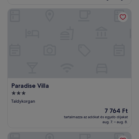
értékelés)
Paradise Villa
Paradise Villa
Paradise Villa
3.0
csillagos
Taldykorgan
szálláshely
Az
7 764 Ft
ár
tartalmazza az adókat és egyéb díjakat
7 764 Ft
aug. 7. – aug. 8.
Golden Horse Hotel