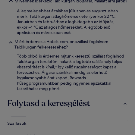
Milyennek ígérkezik Taldikurgan időjárása, mialatt arra járok?
A legmelegebbet általában júliusban és augusztusban
mérik, Taldikurgan átlaghőmérséklete ilyenkor 22 °C.
Januárban és februárban a leghidegebb az időjárás,
ekkor -4 °C az átlagos hőmérséklet. A legtöbb eső
áprilisban és márciusban esik.
Miért érdemes a Hotels.com-on szállást foglalnom
Taldikurgan felkereséséhez?
Több okból is érdemes rajtunk keresztül szállást foglalnod
Taldikurgan területén: nálunk a legtöbb szálláshely teljes
visszatérítést is kínál,* így kellő rugalmasságot kapsz a
tervezéshez. Árgaranciánkkal mindig az elérhető
legalacsonyabb árat kapod, Rewards
hűségprogramunkban pedig ingyenes éjszakákkal
takaríthatsz meg pénzt.
Folytasd a keresgélést
Szállások