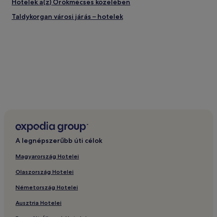
Hotelek a(z) Örökmécses közelében
Taldykorgan városi járás – hotelek
A legnépszerűbb úti célok
Magyarország Hotelei
Olaszország Hotelei
Németország Hotelei
Ausztria Hotelei