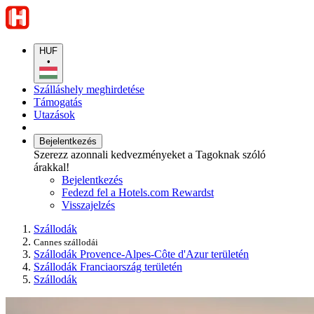
HUF
•
Szálláshely meghirdetése
Támogatás
Utazások
Bejelentkezés
Szerezz azonnali kedvezményeket a Tagoknak szóló
árakkal!
Bejelentkezés
Fedezd fel a Hotels.com Rewardst
Visszajelzés
Szállodák
Cannes szállodái
Szállodák Provence-Alpes-Côte d'Azur területén
Szállodák Franciaország területén
Szállodák