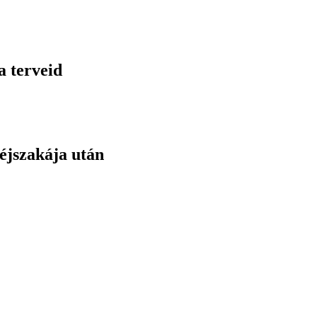
a terveid
éjszakája után