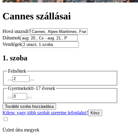
Cannes szállásai
Hová utaznál?
Dátumok
Vendégek
1. szoba
Felnőttek
Gyermekek
0–17 évesek
További szoba hozzáadása
Kilenc vagy több szobát szeretne lefoglalni?
Kész
Üzleti útra megyek