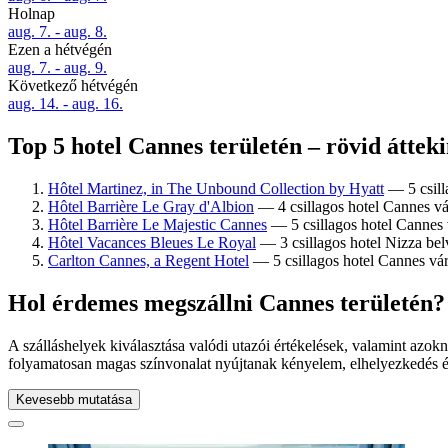
Holnap
aug. 7. - aug. 8.
Ezen a hétvégén
aug. 7. - aug. 9.
Következő hétvégén
aug. 14. - aug. 16.
Top 5 hotel Cannes területén – rövid átteki
Hôtel Martinez, in The Unbound Collection by Hyatt
— 5 csill
Hôtel Barrière Le Gray d'Albion
— 4 csillagos hotel Cannes vá
Hôtel Barrière Le Majestic Cannes
— 5 csillagos hotel Cannes 
Hôtel Vacances Bleues Le Royal
— 3 csillagos hotel Nizza belv
Carlton Cannes, a Regent Hotel
— 5 csillagos hotel Cannes vár
Hol érdemes megszállni Cannes területén?
A szálláshelyek kiválasztása valódi utazói értékelések, valamint azok
folyamatosan magas színvonalat nyújtanak kényelem, elhelyezkedés és 
Kevesebb mutatása