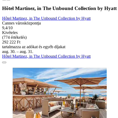
Hôtel Martinez, in The Unbound Collection by Hyatt
Hôtel Martinez, in The Unbound Collection by Hyatt
Cannes városközpontja
9,4/10
Kivételes
(774 értékelés)
292 222 Ft
tartalmazza az adókat és egyéb díjakat
aug. 30. – aug. 31.
Hôtel Martinez, in The Unbound Collection by Hyatt