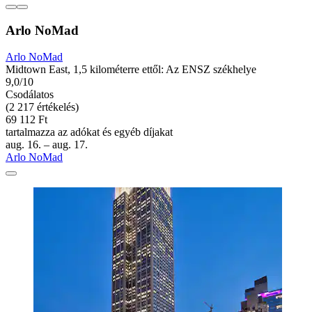
Arlo NoMad
Arlo NoMad
Midtown East, 1,5 kilométerre ettől: Az ENSZ székhelye
9,0/10
Csodálatos
(2 217 értékelés)
69 112 Ft
tartalmazza az adókat és egyéb díjakat
aug. 16. – aug. 17.
Arlo NoMad