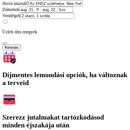
Hová utaznál?
Dátumok
Vendégek
Üzleti útra megyek
Keresés
Díjmentes lemondási opciók, ha változnak
a terveid
Szerezz jutalmakat tartózkodásod
minden éjszakája után