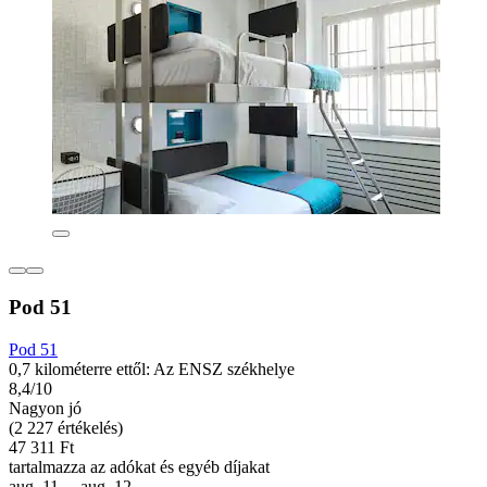
Pod 51
Pod 51
0,7 kilométerre ettől: Az ENSZ székhelye
8,4/10
Nagyon jó
(2 227 értékelés)
47 311 Ft
tartalmazza az adókat és egyéb díjakat
aug. 11. – aug. 12.