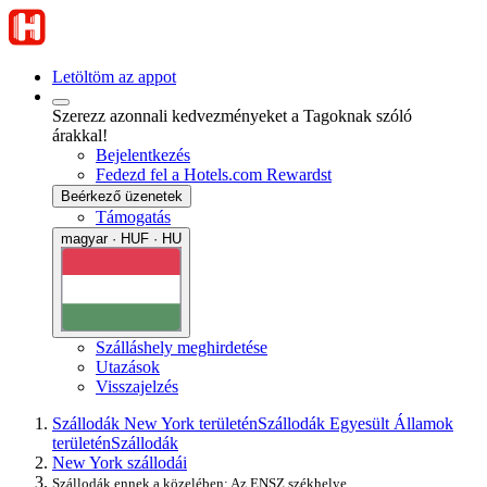
Letöltöm az appot
Szerezz azonnali kedvezményeket a Tagoknak szóló
árakkal!
Bejelentkezés
Fedezd fel a Hotels.com Rewardst
Beérkező üzenetek
Támogatás
magyar · HUF · HU
Szálláshely meghirdetése
Utazások
Visszajelzés
Szállodák New York területén
Szállodák Egyesült Államok
területén
Szállodák
New York szállodái
Szállodák ennek a közelében: Az ENSZ székhelye