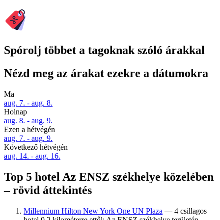
Spórolj többet a tagoknak szóló árakkal
Nézd meg az árakat ezekre a dátumokra
Ma
aug. 7. - aug. 8.
Holnap
aug. 8. - aug. 9.
Ezen a hétvégén
aug. 7. - aug. 9.
Következő hétvégén
aug. 14. - aug. 16.
Top 5 hotel Az ENSZ székhelye közelében
– rövid áttekintés
Millennium Hilton New York One UN Plaza
— 4 csillagos
hotel 0,2 kilométerre ettől: Az ENSZ székhelye területén.