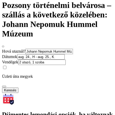
Pozsony történelmi belvárosa –
szállás a következő közelében:
Johann Nepomuk Hummel
Múzeum
Hová utaznál?
Dátumok
Vendégek
Üzleti útra megyek
Keresés
Díjmentes lemondási opciók, ha változnak