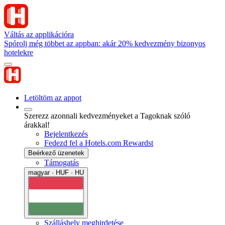
Váltás az applikációra
Spórolj még többet az appban: akár 20% kedvezmény bizonyos
hotelekre
Letöltöm az appot
Szerezz azonnali kedvezményeket a Tagoknak szóló
árakkal!
Bejelentkezés
Fedezd fel a Hotels.com Rewardst
Beérkező üzenetek
Támogatás
magyar · HUF · HU
Szálláshely meghirdetése