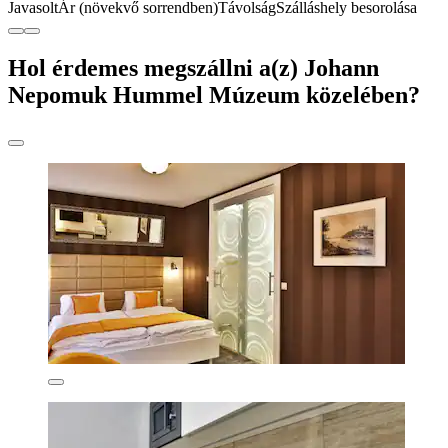
Javasolt
Ár (növekvő sorrendben)
Távolság
Szálláshely besorolása
Hol érdemes megszállni a(z) Johann
Nepomuk Hummel Múzeum közelében?