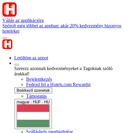
Váltás az applikációra
Spórolj még többet az appban: akár 20% kedvezmény bizonyos
hotelekre
Letöltöm az appot
Szerezz azonnali kedvezményeket a Tagoknak szóló
árakkal!
Bejelentkezés
Fedezd fel a Hotels.com Rewardst
Beérkező üzenetek
Támogatás
magyar · HUF · HU
Szálláshely meghirdetése