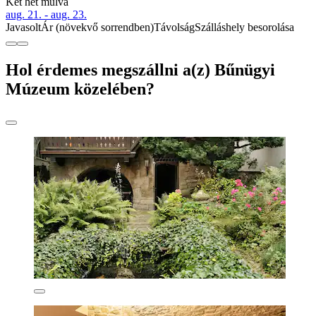
Két hét múlva
aug. 21. - aug. 23.
Javasolt
Ár (növekvő sorrendben)
Távolság
Szálláshely besorolása
Hol érdemes megszállni a(z) Bűnügyi
Múzeum közelében?