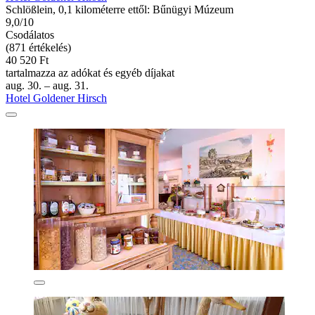
Schlößlein, 0,1 kilométerre ettől: Bűnügyi Múzeum
9,0/10
Csodálatos
(871 értékelés)
40 520 Ft
tartalmazza az adókat és egyéb díjakat
aug. 30. – aug. 31.
Hotel Goldener Hirsch