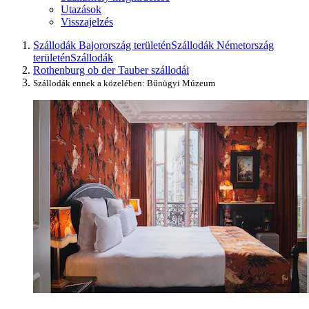
Utazások
Visszajelzés
Szállodák Bajorország területén
Szállodák Németország
területén
Szállodák
Rothenburg ob der Tauber szállodái
Szállodák ennek a közelében: Bűnügyi Múzeum