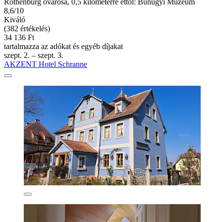
Rothenburg óvárosa, 0,5 kilométerre ettől: Bűnügyi Múzeum
8,6/10
Kiváló
(382 értékelés)
34 136 Ft
tartalmazza az adókat és egyéb díjakat
szept. 2. – szept. 3.
AKZENT Hotel Schranne