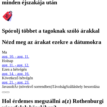
minden éjszakája után
Spórolj többet a tagoknak szóló árakkal
Nézd meg az árakat ezekre a dátumokra
Ma
aug. 10. - aug. 11.
Holnap
aug. 11. - aug. 12.
Ezen a hétvégén
aug. 14. - aug. 16.
Következő hétvégén
aug. 21. - aug. 23.
Javasolt
Ár (növekvő sorrendben)
Távolság
Szálláshely besorolása
Hol érdemes megszállni a(z) Rothenburgi