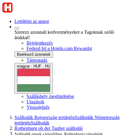
Letöltöm az appot
Szerezz azonnali kedvezményeket a Tagoknak szóló
árakkal!
Bejelentkezés
Fedezd fel a Hotels.com Rewardst
Beérkező üzenetek
Támogatás
magyar · HUF · HU
Szálláshely meghirdetése
Utazások
Visszajelzés
Szállodák Bajorország területén
Szállodák Németország
területén
Szállodák
Rothenburg ob der Tauber szállodái
Szállodák ennek a közelében: Rothenburgi városfalak