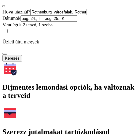
Hová utaznál?
Dátumok
Vendégek
Üzleti útra megyek
Keresés
Díjmentes lemondási opciók, ha változnak
a terveid
Szerezz jutalmakat tartózkodásod