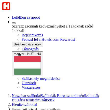
Letöltöm az appot
Szerezz azonnali kedvezményeket a Tagoknak szóló
árakkal!
Bejelentkezés
Fedezd fel a Hotels.com Rewardst
Beérkező üzenetek
Támogatás
magyar · HUF · HU
Szálláshely meghirdetése
Utazások
Visszajelzés
Neszebar szállodái
Szállodák Burgasz területén
Szállodák
Bulgária területén
Szállodák
Elenite szállodái
Tengerparti hotelek Elenite területén