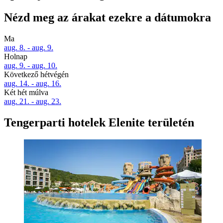
Nézd meg az árakat ezekre a dátumokra
Ma
aug. 8. - aug. 9.
Holnap
aug. 9. - aug. 10.
Következő hétvégén
aug. 14. - aug. 16.
Két hét múlva
aug. 21. - aug. 23.
Tengerparti hotelek Elenite területén