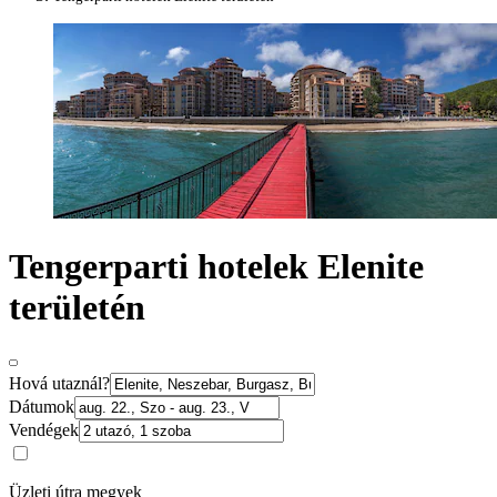
Tengerparti hotelek Elenite
területén
Hová utaznál?
Dátumok
Vendégek
Üzleti útra megyek