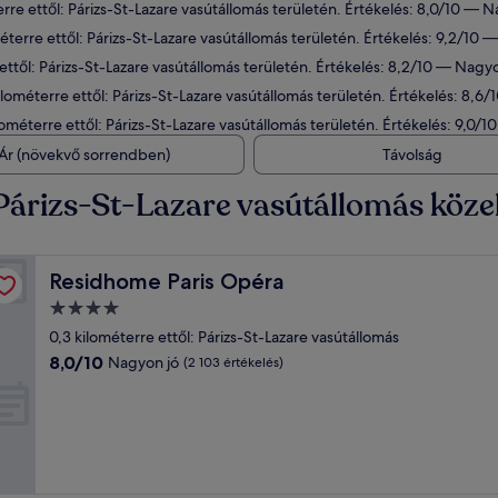
erre ettől: Párizs-St-Lazare vasútállomás területén. Értékelés: 8,0/10 — N
éterre ettől: Párizs-St-Lazare vasútállomás területén. Értékelés: 9,2/10 
 ettől: Párizs-St-Lazare vasútállomás területén. Értékelés: 8,2/10 — Nagyo
ilométerre ettől: Párizs-St-Lazare vasútállomás területén. Értékelés: 8,6/
lométerre ettől: Párizs-St-Lazare vasútállomás területén. Értékelés: 9,0/1
Ár (növekvő sorrendben)
Távolság
 Párizs-St-Lazare vasútállomás köz
Residhome Paris Opéra
Residhome Paris Opéra
4.0
csillagos
0,3 kilométerre ettől: Párizs-St-Lazare vasútállomás
szálláshely
8.0
8,0/10
Nagyon jó
(2 103 értékelés)
ennyiből:
10,
Nagyon
jó,
(2 103
értékelés)