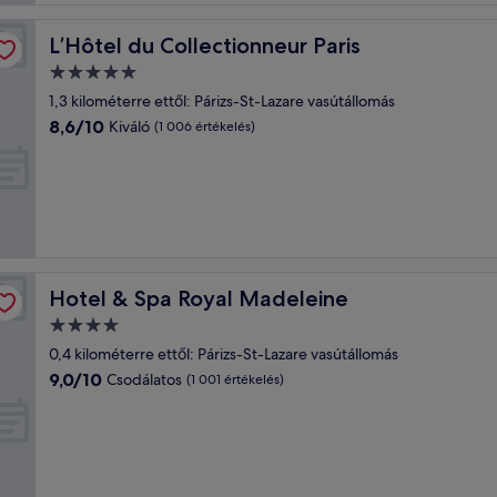
L’Hôtel du Collectionneur Paris
L’Hôtel du Collectionneur Paris
5.0
csillagos
1,3 kilométerre ettől: Párizs-St-Lazare vasútállomás
szálláshely
8.6
8,6/10
Kiváló
(1 006 értékelés)
ennyiből:
10,
Kiváló,
(1 006
értékelés)
Hotel & Spa Royal Madeleine
Hotel & Spa Royal Madeleine
4.0
csillagos
0,4 kilométerre ettől: Párizs-St-Lazare vasútállomás
szálláshely
9.0
9,0/10
Csodálatos
(1 001 értékelés)
ennyiből:
10,
Csodálatos,
(1 001
értékelés)