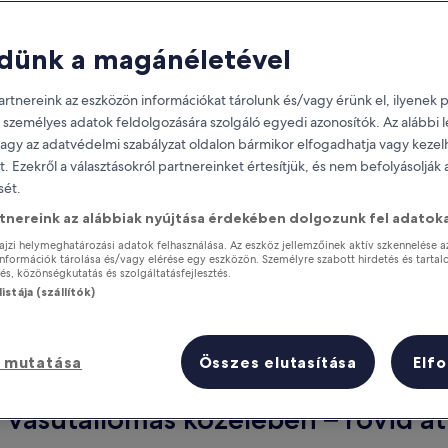
dünk a magánéletével
rtnereink az eszközön információkat tárolunk és/vagy érünk el, ilyenek p
 személyes adatok feldolgozására szolgáló egyedi azonosítók. Az alábbi
vagy az adatvédelmi szabályzat oldalon bármikor elfogadhatja vagy kezel
it. Ezekről a választásokról partnereinket értesítjük, és nem befolyásolják
ét.
rtnereink az alábbiak nyújtása érdekében dolgozunk fel adatoka
Szerezz jutalmakat tartózkodásod
minden éjszakája után
ajzi helymeghatározási adatok felhasználása. Az eszköz jellemzőinek aktív szkennelése a
nformációk tárolása és/vagy elérése egy eszközön. Személyre szabott hirdetés és tartal
s, közönségkutatás és szolgáltatásfejlesztés.
istája (szállítók)
ra
 mutatása
Összes elutasítása
Elf
Holnap
Ezen a hétvégén
aug. 8. - aug. 9.
aug. 7. - aug. 9.
e vasútállomás közelében – rövid át