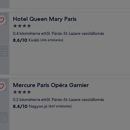
értékelés)
Hotel Queen Mary Paris
Hotel Queen Mary Paris
4.0
csillagos
0,4 kilométerre ettől: Párizs-St-Lazare vasútállomás
szálláshely
8.6
8,6/10
Kiváló
(416 értékelés)
ennyiből:
10,
Kiváló,
(416
értékelés)
Mercure Paris Opéra Garnier
Mercure Paris Opéra Garnier
4.0
csillagos
0,2 kilométerre ettől: Párizs-St-Lazare vasútállomás
szálláshely
8.4
8,4/10
Nagyon jó
(867 értékelés)
ennyiből:
10,
Nagyon
jó,