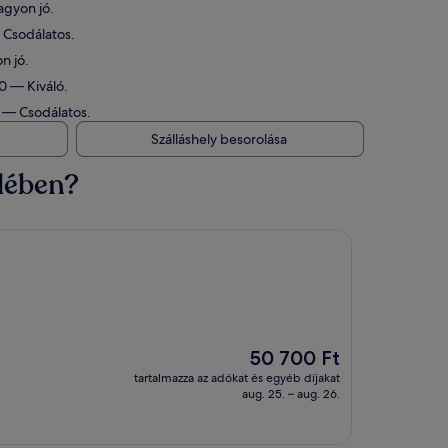
agyon jó.
— Csodálatos.
n jó.
10 — Kiváló.
0 — Csodálatos.
Szálláshely besorolása
elében?
Az
50 700 Ft
ár
tartalmazza az adókat és egyéb díjakat
50 700 Ft
aug. 25. – aug. 26.