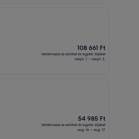
Az
108 661 Ft
ár
tartalmazza az adókat és egyéb díjakat
108 661 Ft
szept. 1. – szept. 2.
Az
54 985 Ft
ár
tartalmazza az adókat és egyéb díjakat
54 985 Ft
aug. 16. – aug. 17.