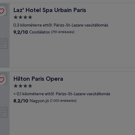
Laz' Hotel Spa Urbain Paris
Laz' Hotel Spa Urbain Paris
4.0
csillagos
0,3 kilométerre ettől: Párizs-St-Lazare vasútállomás
szálláshely
9.2
9,2/10
Csodálatos
(751 értékelés)
ennyiből:
10,
Csodálatos,
(751
értékelés)
Hilton Paris Opera
Hilton Paris Opera
4.0
csillagos
< 0,1 kilométerre ettől: Párizs-St-Lazare vasútállomás
szálláshely
8.2
8,2/10
Nagyon jó
(1 001 értékelés)
ennyiből:
10,
Nagyon
jó,
(1 001
értékelés)