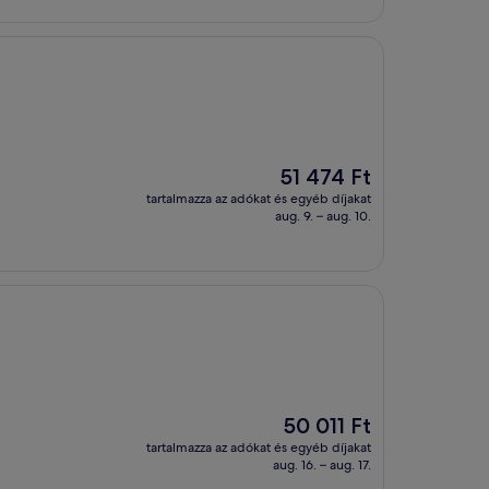
Az
51 474 Ft
ár
tartalmazza az adókat és egyéb díjakat
51 474 Ft
aug. 9. – aug. 10.
Az
50 011 Ft
ár
tartalmazza az adókat és egyéb díjakat
50 011 Ft
aug. 16. – aug. 17.