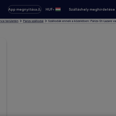
•
App megnyitása
HUF
Szálláshely meghirdetése
nce területén
Párizs szállodái
Szállodák ennek a közelében: Párizs-St-Lazare v