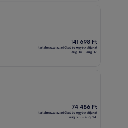
Az
141 698 Ft
ár
tartalmazza az adókat és egyéb díjakat
141 698 Ft
aug. 16. – aug. 17.
Az
74 486 Ft
ár
tartalmazza az adókat és egyéb díjakat
74 486 Ft
aug. 23. – aug. 24.