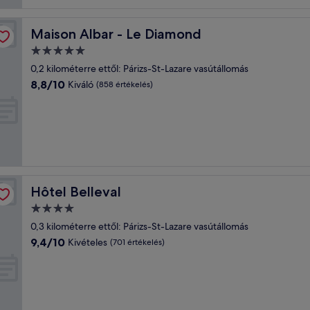
Maison Albar - Le Diamond
Maison Albar - Le Diamond
5.0
csillagos
0,2 kilométerre ettől: Párizs-St-Lazare vasútállomás
szálláshely
8.8
8,8/10
Kiváló
(858 értékelés)
ennyiből:
10,
Kiváló,
(858
értékelés)
Hôtel Belleval
Hôtel Belleval
4.0
csillagos
0,3 kilométerre ettől: Párizs-St-Lazare vasútállomás
szálláshely
9.4
9,4/10
Kivételes
(701 értékelés)
ennyiből:
10,
Kivételes,
(701
értékelés)