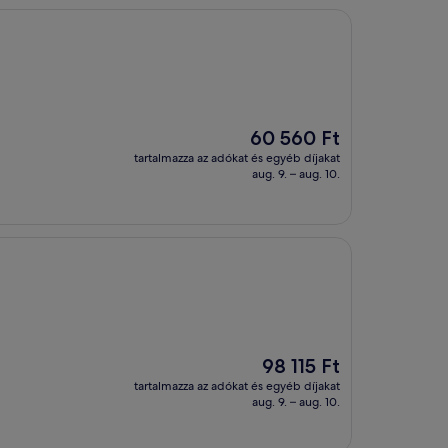
Az
60 560 Ft
ár
tartalmazza az adókat és egyéb díjakat
60 560 Ft
aug. 9. – aug. 10.
Az
98 115 Ft
ár
tartalmazza az adókat és egyéb díjakat
98 115 Ft
aug. 9. – aug. 10.