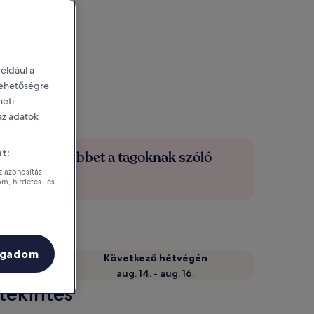
éldául a
 lehetőségre
heti
 az adatok
t:
Spórolj többet a tagoknak szóló
árakkal
z azonosítás
om, hirdetés- és
ogadom
Következő hétvégén
aug. 14. - aug. 16.
tekintés