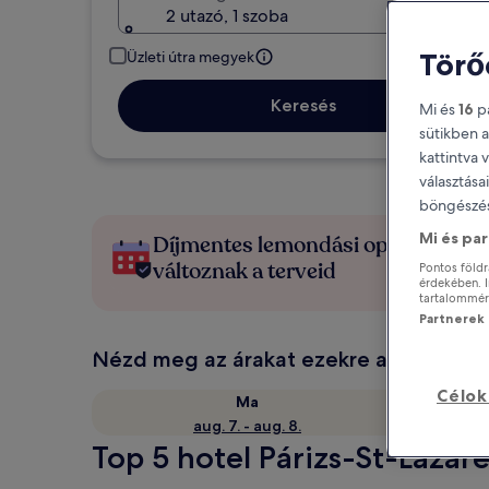
2 utazó, 1 szoba
Törő
Üzleti útra megyek
Keresés
Mi és
16
pa
sütikben a
kattintva 
választása
böngészés
Mi és pa
Díjmentes lemondási opciók, ha
változnak a terveid
Pontos földr
érdekében. I
tartalomméré
Partnerek l
Nézd meg az árakat ezekre a dátumok
Célok
Ma
aug. 7. - aug. 8.
Top 5 hotel Párizs-St-Lazar