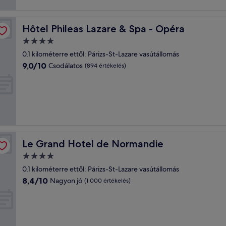
Hôtel Phileas Lazare & Spa - Opéra
Hôtel Phileas Lazare & Spa - Opéra
4.0
csillagos
0,1 kilométerre ettől: Párizs-St-Lazare vasútállomás
szálláshely
9.0
9,0/10
Csodálatos
(894 értékelés)
ennyiből:
10,
Csodálatos,
(894
értékelés)
Le Grand Hotel de Normandie
Le Grand Hotel de Normandie
4.0
csillagos
0,1 kilométerre ettől: Párizs-St-Lazare vasútállomás
szálláshely
8.4
8,4/10
Nagyon jó
(1 000 értékelés)
ennyiből:
10,
Nagyon
jó,
(1 000