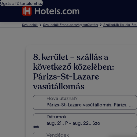
Ugrás a fő tartalomhoz
Szállodák
Szállodák Franciaország területén
Szállodák Île-de-Fra
8. kerület – szállás a
következő közelében:
Párizs-St-Lazare
vasútállomás
Hová utaznál?
Dátumok
aug. 21., P - aug. 22., Szo
Vendégek