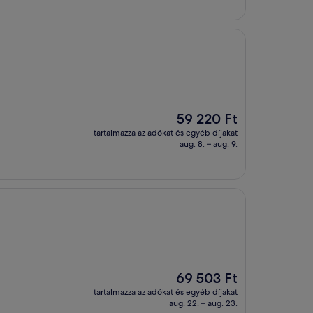
Az
59 220 Ft
ár
tartalmazza az adókat és egyéb díjakat
59 220 Ft
aug. 8. – aug. 9.
Az
69 503 Ft
ár
tartalmazza az adókat és egyéb díjakat
69 503 Ft
aug. 22. – aug. 23.