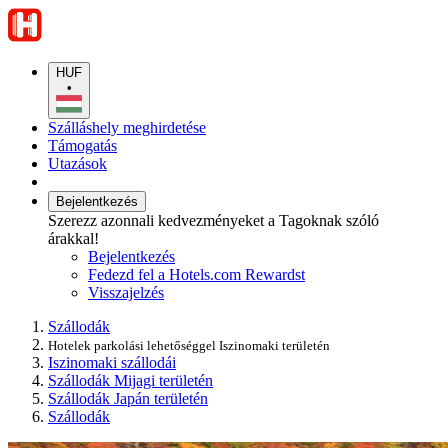
HUF
•
Szálláshely meghirdetése
Támogatás
Utazások
Bejelentkezés
Szerezz azonnali kedvezményeket a Tagoknak szóló
árakkal!
Bejelentkezés
Fedezd fel a Hotels.com Rewardst
Visszajelzés
Szállodák
Hotelek parkolási lehetőséggel Iszinomaki területén
Iszinomaki szállodái
Szállodák Mijagi területén
Szállodák Japán területén
Szállodák