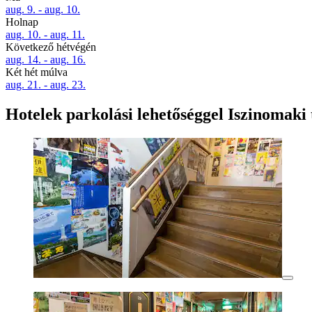
aug. 9. - aug. 10.
Holnap
aug. 10. - aug. 11.
Következő hétvégén
aug. 14. - aug. 16.
Két hét múlva
aug. 21. - aug. 23.
Hotelek parkolási lehetőséggel Iszinomaki 