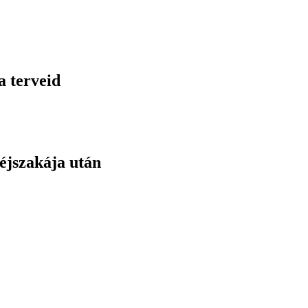
a terveid
éjszakája után