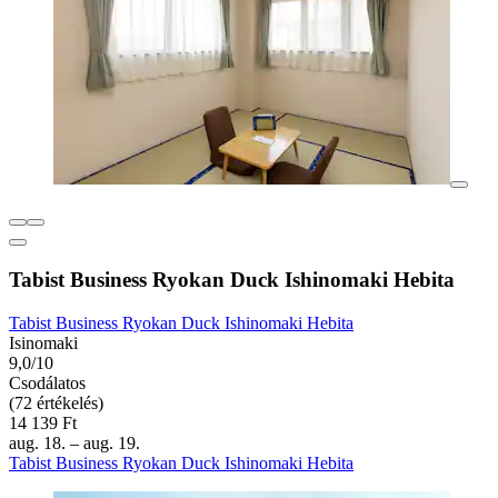
Tabist Business Ryokan Duck Ishinomaki Hebita
Tabist Business Ryokan Duck Ishinomaki Hebita
Isinomaki
9,0/10
Csodálatos
(72 értékelés)
14 139 Ft
aug. 18. – aug. 19.
Tabist Business Ryokan Duck Ishinomaki Hebita