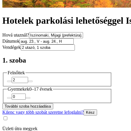
Hotelek parkolási lehetőséggel 
Hová utaznál?
Dátumok
Vendégek
1. szoba
Felnőttek
Gyermekek
0–17 évesek
További szoba hozzáadása
Kilenc vagy több szobát szeretne lefoglalni?
Kész
Üzleti útra megyek