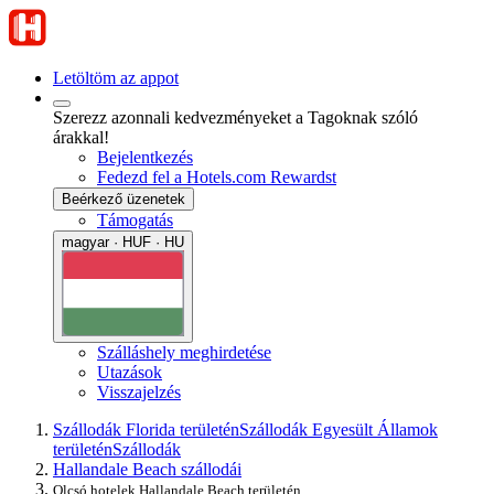
Letöltöm az appot
Szerezz azonnali kedvezményeket a Tagoknak szóló
árakkal!
Bejelentkezés
Fedezd fel a Hotels.com Rewardst
Beérkező üzenetek
Támogatás
magyar · HUF · HU
Szálláshely meghirdetése
Utazások
Visszajelzés
Szállodák Florida területén
Szállodák Egyesült Államok
területén
Szállodák
Hallandale Beach szállodái
Olcsó hotelek Hallandale Beach területén