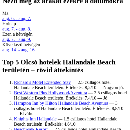
Nézd meg az árakat ezekre a dátumokra
Ma
aug. 6. - aug. 7.
Holnap
aug. 7. - aug. 8.
Ezen a hétvégén
aug. 7. - aug. 9.
Következő hétvégén
aug. 14. - aug. 16.
Top 5 Olcsó hotelek Hallandale Beach
területén – rövid áttekintés
Richard's Motel Extended Stay
— 2.5 csillagos hotel
Hallandale Beach területén. Értékelés: 8,2/10 — Nagyon jó.
Best Western Plus Hollywood/Aventura
— 2.5 csillagos hotel
Hallandale Beach területén. Értékelés: 7,4/10 — Jó.
Hampton Inn by Hilton Hallandale Beach Aventura
— 3
csillagos hotel Hallandale Beach területén. Értékelés: 8,8/10
— Kiváló.
Knights Inn Hallandale
— 1.5 csillagos hotel Hallandale
Beach területén. Értékelés: 4,6/10.
Beachwalk Resort
— 2.5 csillagos hotel Hallandale Beach