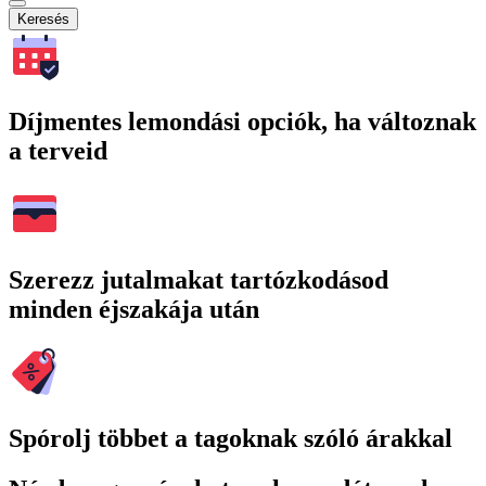
Keresés
Díjmentes lemondási opciók, ha változnak
a terveid
Szerezz jutalmakat tartózkodásod
minden éjszakája után
Spórolj többet a tagoknak szóló árakkal