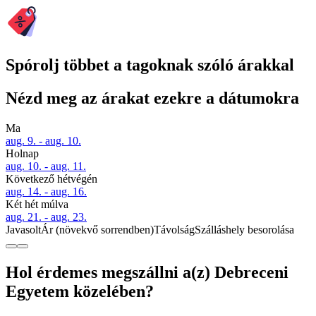
Spórolj többet a tagoknak szóló árakkal
Nézd meg az árakat ezekre a dátumokra
Ma
aug. 9. - aug. 10.
Holnap
aug. 10. - aug. 11.
Következő hétvégén
aug. 14. - aug. 16.
Két hét múlva
aug. 21. - aug. 23.
Javasolt
Ár (növekvő sorrendben)
Távolság
Szálláshely besorolása
Hol érdemes megszállni a(z) Debreceni
Egyetem közelében?