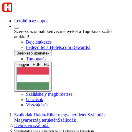
Letöltöm az appot
Szerezz azonnali kedvezményeket a Tagoknak szóló
árakkal!
Bejelentkezés
Fedezd fel a Hotels.com Rewardst
Beérkező üzenetek
Támogatás
magyar · HUF · HU
Szálláshely meghirdetése
Utazások
Visszajelzés
Szállodák Hajdú-Bihar megye területén
Szállodák
Magyarország területén
Szállodák
Debrecen szállodái
Szállodák ennek a közelében: Debreceni Egyetem