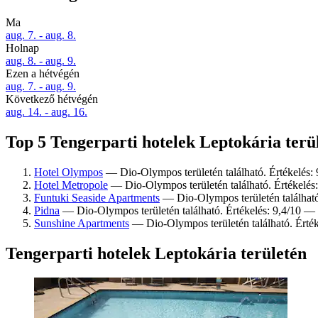
Ma
aug. 7. - aug. 8.
Holnap
aug. 8. - aug. 9.
Ezen a hétvégén
aug. 7. - aug. 9.
Következő hétvégén
aug. 14. - aug. 16.
Top 5 Tengerparti hotelek Leptokária terül
Hotel Olympos
— Dio-Olympos területén található. Értékelés: 
Hotel Metropole
— Dio-Olympos területén található. Értékelés:
Funtuki Seaside Apartments
— Dio-Olympos területén található
Pidna
— Dio-Olympos területén található. Értékelés: 9,4/10 — 
Sunshine Apartments
— Dio-Olympos területén található. Érték
Tengerparti hotelek Leptokária területén