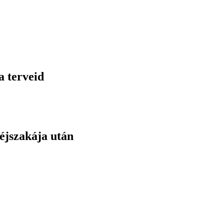
a terveid
éjszakája után