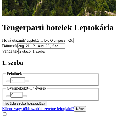
Tengerparti hotelek Leptokária 
Hová utaznál?
Dátumok
Vendégek
1. szoba
Felnőttek
Gyermekek
0–17 évesek
További szoba hozzáadása
Kilenc vagy több szobát szeretne lefoglalni?
Kész