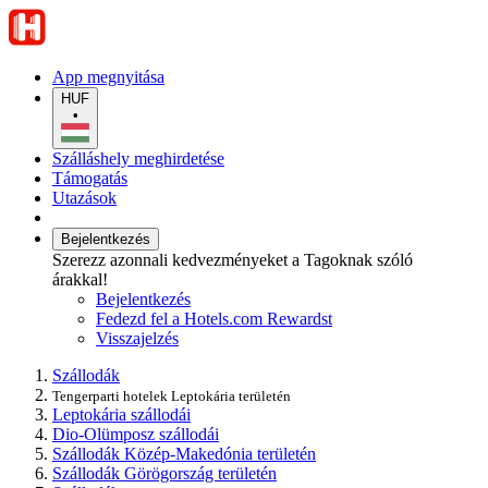
App megnyitása
HUF
•
Szálláshely meghirdetése
Támogatás
Utazások
Bejelentkezés
Szerezz azonnali kedvezményeket a Tagoknak szóló
árakkal!
Bejelentkezés
Fedezd fel a Hotels.com Rewardst
Visszajelzés
Szállodák
Tengerparti hotelek Leptokária területén
Leptokária szállodái
Dio-Olümposz szállodái
Szállodák Közép-Makedónia területén
Szállodák Görögország területén