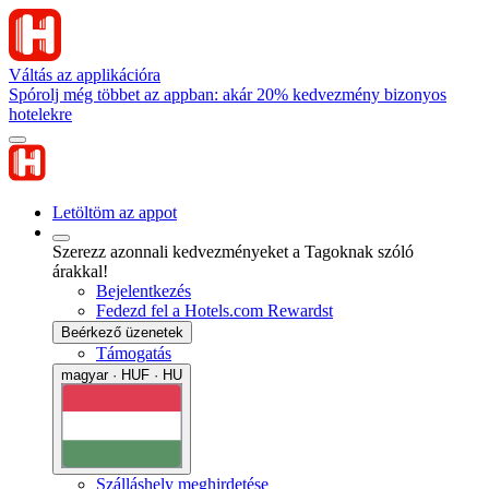
Váltás az applikációra
Spórolj még többet az appban: akár 20% kedvezmény bizonyos
hotelekre
Letöltöm az appot
Szerezz azonnali kedvezményeket a Tagoknak szóló
árakkal!
Bejelentkezés
Fedezd fel a Hotels.com Rewardst
Beérkező üzenetek
Támogatás
magyar · HUF · HU
Szálláshely meghirdetése