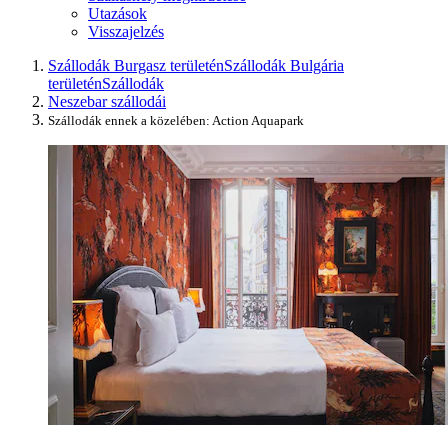
Utazások
Visszajelzés
Szállodák Burgasz területén
Szállodák Bulgária
területén
Szállodák
Neszebar szállodái
Szállodák ennek a közelében: Action Aquapark