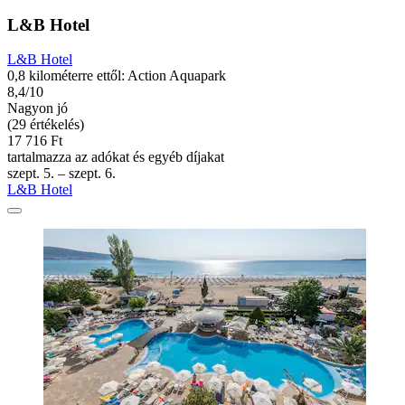
L&B Hotel
L&B Hotel
0,8 kilométerre ettől: Action Aquapark
8,4/10
Nagyon jó
(29 értékelés)
17 716 Ft
tartalmazza az adókat és egyéb díjakat
szept. 5. – szept. 6.
L&B Hotel