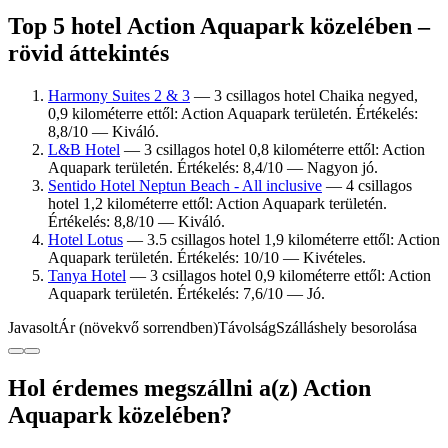
Top 5 hotel Action Aquapark közelében –
rövid áttekintés
Harmony Suites 2 & 3
— 3 csillagos hotel Chaika negyed,
0,9 kilométerre ettől: Action Aquapark területén. Értékelés:
8,8/10 — Kiváló.
L&B Hotel
— 3 csillagos hotel 0,8 kilométerre ettől: Action
Aquapark területén. Értékelés: 8,4/10 — Nagyon jó.
Sentido Hotel Neptun Beach - All inclusive
— 4 csillagos
hotel 1,2 kilométerre ettől: Action Aquapark területén.
Értékelés: 8,8/10 — Kiváló.
Hotel Lotus
— 3.5 csillagos hotel 1,9 kilométerre ettől: Action
Aquapark területén. Értékelés: 10/10 — Kivételes.
Tanya Hotel
— 3 csillagos hotel 0,9 kilométerre ettől: Action
Aquapark területén. Értékelés: 7,6/10 — Jó.
Javasolt
Ár (növekvő sorrendben)
Távolság
Szálláshely besorolása
Hol érdemes megszállni a(z) Action
Aquapark közelében?